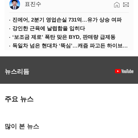
표진수
진에어, 2분기 영업손실 731억…유가 상승 여파
강인한 근육에 날렵함을 입히다
‘보조금 제로’ 폭탄 맞은 BYD, 판매량 급제동
독일차 넘은 현대차 ‘뚝심’…캐즘 파고든 하이브리드 역전극
뉴스리듬
주요 뉴스
많이 본 뉴스