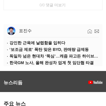
0/0
댓글 더보기
표진수
강인한 근육에 날렵함을 입히다
‘보조금 제로’ 폭탄 맞은 BYD, 판매량 급제동
독일차 넘은 현대차 ‘뚝심’…캐즘 파고든 하이브리드 역전극
한국GM 노사, 올해 완성차 업계 첫 임단협 타결
뉴스리듬
주요 뉴스