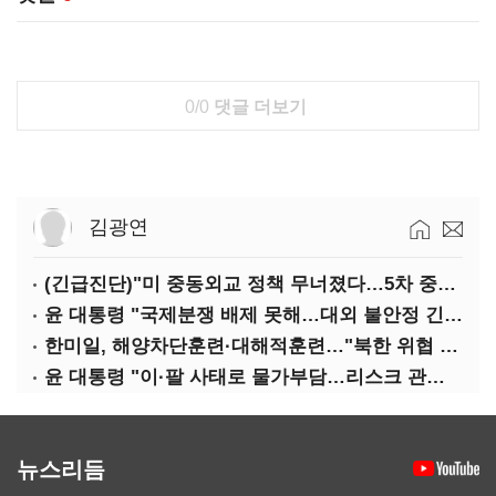
0/0
댓글 더보기
김광연
(긴급진단)"미 중동외교 정책 무너졌다…5차 중동전 가능성은 낮아"
윤 대통령 "국제분쟁 배제 못해…대외 불안정 긴밀대응"
한미일, 해양차단훈련·대해적훈련…"북한 위협 억제"
윤 대통령 "이·팔 사태로 물가부담…리스크 관리 만전 기해야"
뉴스리듬