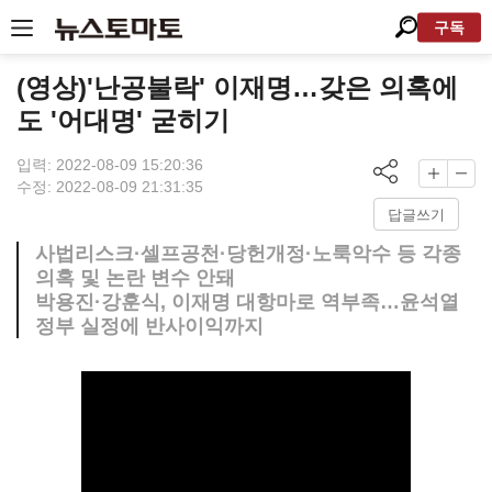
구독
(영상)'난공불락' 이재명…갖은 의혹에
도 '어대명' 굳히기
입력: 2022-08-09 15:20:36
수정: 2022-08-09 21:31:35
답글쓰기
사법리스크·셀프공천·당헌개정·노룩악수 등 각종
의혹 및 논란 변수 안돼
박용진·강훈식, 이재명 대항마로 역부족…윤석열
정부 실정에 반사이익까지