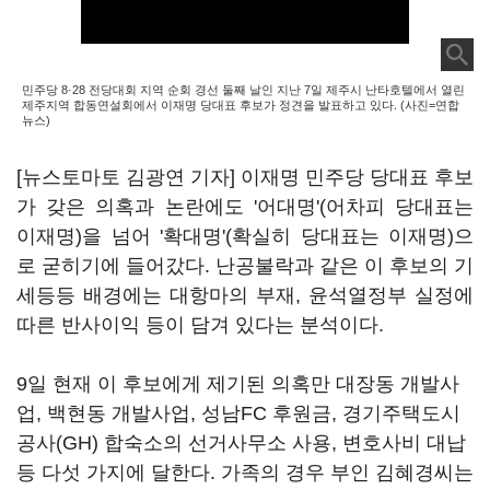
민주당 8·28 전당대회 지역 순회 경선 둘째 날인 지난 7일 제주시 난타호텔에서 열린
제주지역 합동연설회에서 이재명 당대표 후보가 정견을 발표하고 있다. (사진=연합
뉴스)
[뉴스토마토 김광연 기자] 이재명 민주당 당대표 후보
가 갖은 의혹과 논란에도 '어대명'(어차피 당대표는
이재명)을 넘어 '확대명'(확실히 당대표는 이재명)으
로 굳히기에 들어갔다. 난공불락과 같은 이 후보의 기
세등등 배경에는 대항마의 부재, 윤석열정부 실정에
따른 반사이익 등이 담겨 있다는 분석이다.
9일 현재 이 후보에게 제기된 의혹만 대장동 개발사
업, 백현동 개발사업, 성남FC 후원금, 경기주택도시
공사(GH) 합숙소의 선거사무소 사용, 변호사비 대납
등 다섯 가지에 달한다. 가족의 경우 부인 김혜경씨는