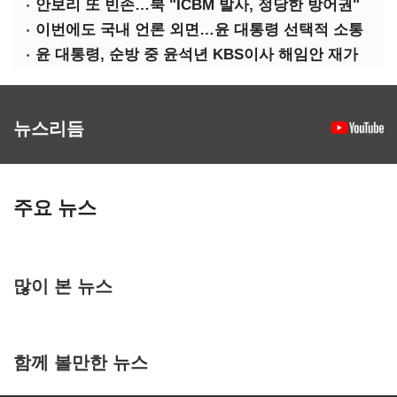
안보리 또 빈손…북 "ICBM 발사, 정당한 방어권"
이번에도 국내 언론 외면…윤 대통령 선택적 소통
윤 대통령, 순방 중 윤석년 KBS이사 해임안 재가
뉴스리듬
주요 뉴스
많이 본 뉴스
함께 볼만한 뉴스