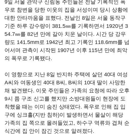
9일 서울 관악구 신림동 주민들은 전날 기록적인 폭
우로 참변을 당한 이웃의 집을 서성이며 당시 상황에
대한 안타까움을 표했다. 전날인 8일은 서울 동작구
기준 하루 강수량이 381.5㎜를 기록하면서 1920년 3
54.7㎜를 82년 만에 갈아 치운 날이다. 시간 당 강우
량도 141.5mm로 1942년 최고 기록인 118.6mm를 넘
어서며 관측이 시작된 1907년 이후 115년 만에 최악
의 폭우로 기록됐다.
이 영향으로 지난 8일 반지하 주택에 살던 40대 여성
A씨와 여동생인 40대 B씨, B씨의 10대 딸이 사망한
채 발견됐다. 이웃 주민들은 가족의 요청에 따라 오후
9시 쯤 구조 신고를 했지만 소방대원들이 현장에 도
착했을 때는 이미 숨진 상태였다. 폭우로 인해 집 입
구에 싱크홀(지반 침하)이 발생하면서 물살이 해당
가족의 집 쪽으로 몰려들었고, 하수구 역류와 겹쳐 순
식간에 집 안이 잠긴 것으로 알려졌다.