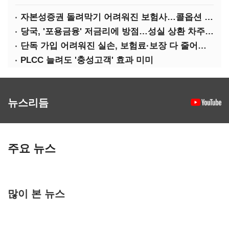
자본성증권 돌려막기 어려워진 보험사…콜옵션 부담 급증
당국, '포용금융' 저금리에 방점…성실 상환 차주는 '역차별'
단독 가입 어려워진 실손, 보험료·보장 다 줄어든 5세대는?
PLCC 늘려도 '충성고객' 효과 미미
뉴스리듬
주요 뉴스
많이 본 뉴스