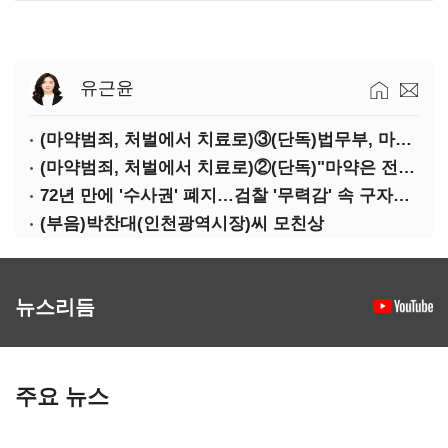
유근윤
(마약범죄, 처벌에서 치료로)③(단독)법무부, 마약재활과 4곳→13곳 확대…'교정청' 밑그림
(마약범죄, 처벌에서 치료로)②(단독)"마약은 전염병…여성 맞춤형 재활과정 개발 중"
72년 만에 '수사권' 폐지…검찰 '무력감' 속 구자현 사의
(부음)박찬대(인천광역시장)씨 모친상
뉴스리듬
주요 뉴스