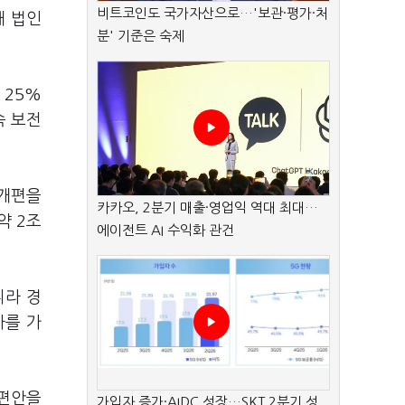
비트코인도 국가자산으로…'보관·평가·처
해 법인
분' 기준은 숙제
 25%
속 보전
 개편을
카카오, 2분기 매출·영업익 역대 최대…
약 2조
에이전트 AI 수익화 관건
니라 경
자를 가
개편안을
가입자 증가·AIDC 성장…SKT 2분기 성