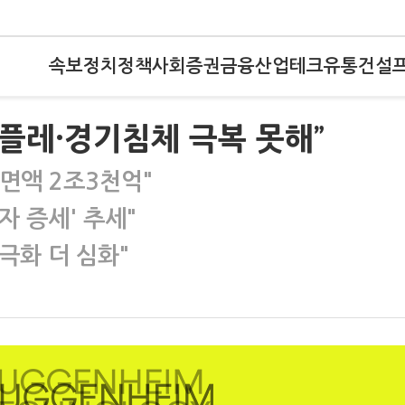
속보
정치
정책
사회
증권
금융
산업
테크
유통
건설
인플레·경기침체 극복 못해”
면액 2조3천억"
자 증세' 추세"
극화 더 심화"