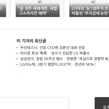
이
"윤 정부 세제개편, 재벌
(기자의 '눈')정부가 쏘
·고소득자만 혜택"
아올린 '부자감세 논란'
이 기자의 최신글
두산테스나, 신임 CEO에 김윤건 대표 선임
아이폰 효과 ‘톡톡’…성수기 진입한 LG 부품사
삼성전자, 창립 56주년 행사…전영현 “초심으로 경쟁력 회
LG이노텍, 3분기 영업익 2037억…전년비 56%↑