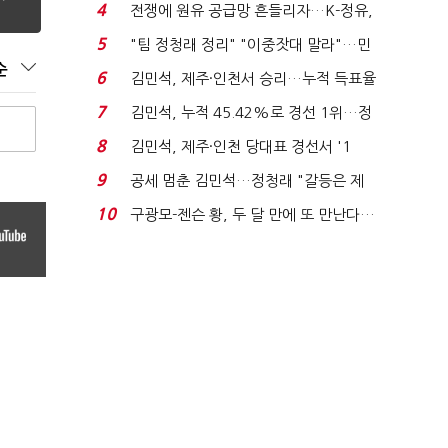
는 추가투표 때리기...
4
전쟁에 원유 공급망 흔들리자…K-정유,
에너지안보 핵심...
5
"팀 정청래 정리" "이중잣대 말라"…민
순
주 최고위원 계파 다...
6
김민석, 제주·인천서 승리…누적 득표율
'1위 탈환'(종합)...
7
김민석, 누적 45.42%로 경선 1위…정
청래와 격차 0.86%p(...
8
김민석, 제주·인천 당대표 경선서 '1
위'(1보)...
9
공세 멈춘 김민석…정청래 "갈등은 제
가 수습"
10
구광모-젠슨 황, 두 달 만에 또 만난다…
로봇·AI 등 논...