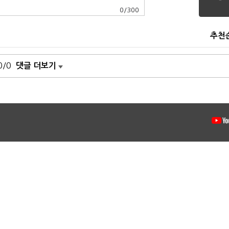
0
/
300
추천
0/0
댓글 더보기