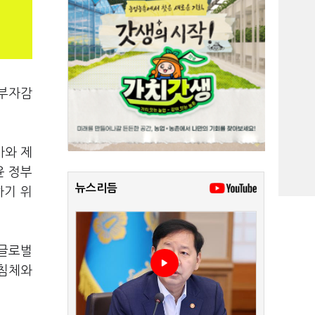
·부자감
가와 제
윤 정부
뉴스리듬
하기 위
 글로벌
기침체와