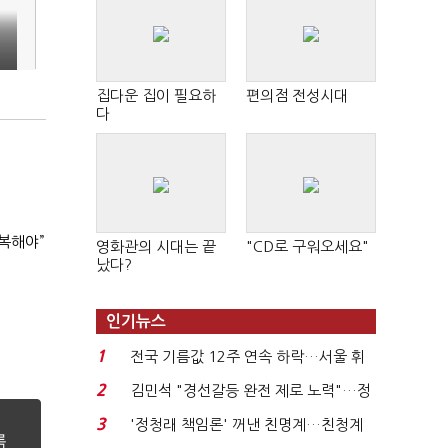
집다운 집이 필요하
편의점 전성시대
다
복해야”
영화관의 시대는 끝
"CD로 구워오세요"
났다?
인기뉴스
1
전국 기름값 12주 연속 하락…서울 휘
발윳값 1909원...
2
김민석 "경선갈등 완전 제로 노력"…정
청래 "반명 공세 사...
3
'정청래 책임론' 꺼낸 친명계…친청계