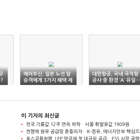
무
에어부산, 일본 노선 탑
대한항공, 국내 국적항
?
승객에게 3가지 혜택 제
공사 중 환경 ‘A’ 유일…
공
비결은
이 기자의 최신글
전국 기름값 12주 연속 하락…서울 휘발윳값 1909원
포스코퓨처엠, LFP 양극재 첫 대규모 공급…ESS 시장 공략