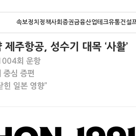
속보
정치
정책
사회
증권
금융
산업
테크
유통
건설
 제주항공, 성수기 대목 ‘사활’
1004회 운항
 중심 증편
닫힌 일본 영향”