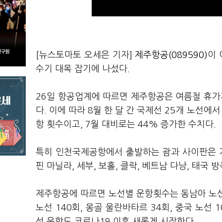
[뉴스토마토 오세은 기자]
제주항공(089590)
이 
수기 대목 잡기에 나섰다.
26일 항공업계에 따르면 제주항공은 여름철 휴가
다. 이에 따라 8월 한 달 간 국제선 25개 노선에
항 횟수이고, 7월 대비로는 44% 증가한 수치다.
특히 인천국제공항에서 출발하는 괌과 사이판은 기
핀 마닐라, 세부, 보홀, 클락, 베트남 다낭, 태국 
제주항공에 따르면 노선별 운항횟수는 동남아 노선이 
노선 140회, 몽골 울란바타르 34회, 중국 노선
선 운항도 코로나19 이후 새롭게 시작한다.