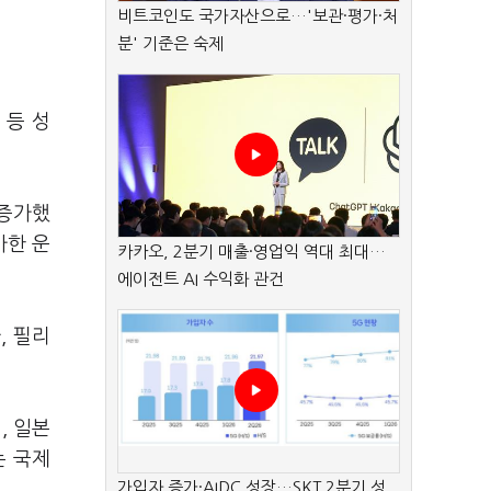
비트코인도 국가자산으로…'보관·평가·처
분' 기준은 숙제
 등 성
 증가했
가한 운
카카오, 2분기 매출·영업익 역대 최대…
에이전트 AI 수익화 관건
, 필리
, 일본
는 국제
가입자 증가·AIDC 성장…SKT 2분기 성