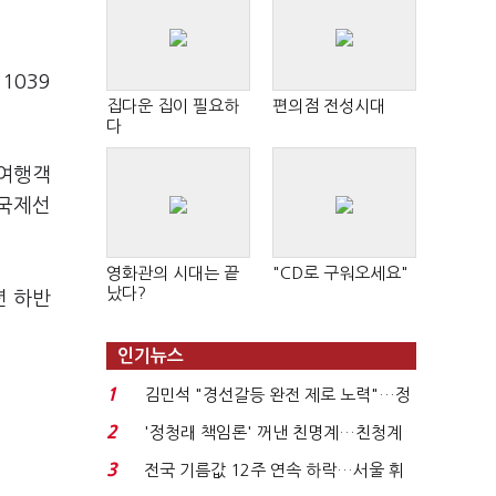
1039
집다운 집이 필요하
편의점 전성시대
다
 여행객
 국제선
영화관의 시대는 끝
"CD로 구워오세요"
났다?
년 하반
인기뉴스
1
김민석 "경선갈등 완전 제로 노력"…정
청래 "반명 공세 사...
2
'정청래 책임론' 꺼낸 친명계…친청계
는 추가투표 때리기...
3
전국 기름값 12주 연속 하락…서울 휘