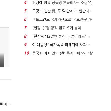
발윳값 1909원...
4
전쟁에 원유 공급망 흔들리자…K-정유,
에너지안보 핵심...
5
구광모-젠슨 황, 두 달 만에 또 만난다…
로봇·AI 등 논...
6
비트코인도 국가자산으로…'보관·평가·
처분' 기준은 ...
7
(현장+)"팔 생각 접고 호가 높여
요"…'덜 똘똘한 한 채' 20...
8
(현장+)"12일엔 물건 다 들어와요"…
빈 매대 채우며 문 연 ...
9
이 대통령 "국가폭력 피해자에 사과…
적극적 조사로 진...
10
중국 이어 대만도 설비투자…메모리 ‘삼
국전쟁’
전쟁에 원유 공급망 흔들리자…K-정유, 에너지안보 핵심으로 재부상