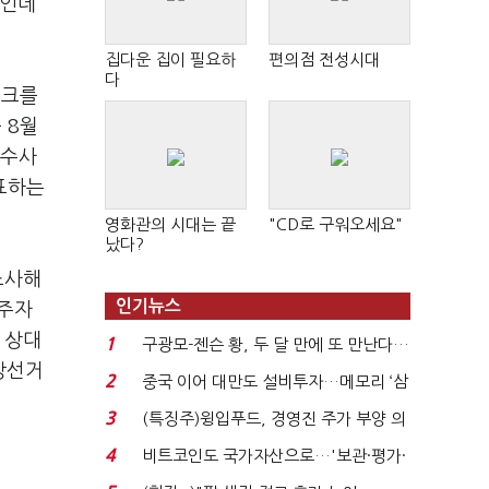
움인데
집다운 집이 필요하
편의점 전성시대
다
스크를
 8월
 수사
표하는
영화관의 시대는 끝
"CD로 구워오세요"
났다?
조사해
인기뉴스
 주자
 상대
1
구광모-젠슨 황, 두 달 만에 또 만난다…
앙선거
로봇·AI 등 논...
2
중국 이어 대만도 설비투자…메모리 ‘삼
국전쟁’
3
(특징주)윙입푸드, 경영진 주가 부양 의
지에 상한가...
4
비트코인도 국가자산으로…'보관·평가·
처분' 기준은 ...