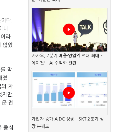
론이다.
마나
"이라
지 않았
카카오, 2분기 매출·영업익 역대 최대…
에이전트 AI 수익화 관건
태를 막
개졌
발의 차
렀지만,
 문 전
가입자 증가·AIDC 성장…SKT 2분기 성
장 본궤도
을 중심