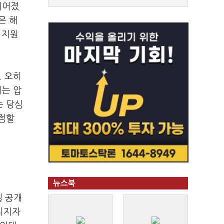
이어졌
은 해
 지원
. 오히
게는 압
는 당심
 점할
뉴스북
일 공개
 지지자