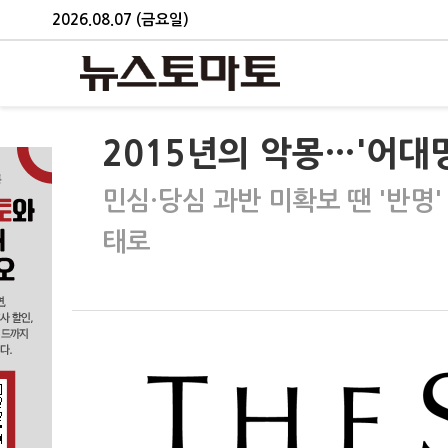
2026.08.07 (금요일)
2015년의 악몽…'어대명
민심·당심 과반 미확보 땐 '반명'
태로