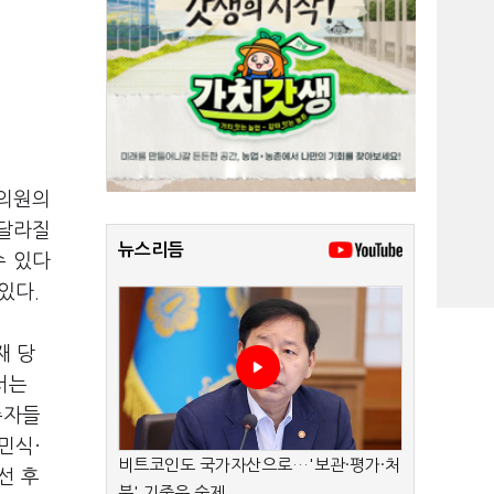
 의원의
 달라질
뉴스리듬
수 있다
 있다.
재 당
서는
주자들
민식·
비트코인도 국가자산으로…'보관·평가·처
선 후
분' 기준은 숙제