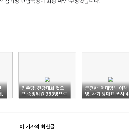
라 김기성 편집국장이 최종 확인·수정했습니다.
환
민주당, 전당대회 컷오
굳건한 '어대명'…이재
,
프 중앙위원 383명으로
명, 차기 당대표 조사 4
확정
2.7% '독주'
이 기자의 최신글