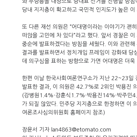
와 무당층을 대상으로 당대표 선거를 진행할 방침
당내 지지층이 확고하고 국민적 인지도가 높은 이
또 다른 재선 의원은 “어대명이라는 이야기가 괜히
떠앉을 고민에 차 있다”라고 했다. 앞서 경찰은 이
중순에 발표하겠다는 방침을 세웠다. 이와 관련해 
결과를 발표하면서 정치개입 프레임이 강화돼 당심
데 의구심을 표하는 방향으로 가면 어대명은 더욱
한편 이날 한국사회여론연구소가 지난 22~23일 
발표한 결과, 이 의원은 42.7%로 2위인 박용진 
(강병원1.4%·강훈식1.7%·박용진14%·박주민4
가 되질 않았다. 민주당 지지층으로 한정하면 이 
여론조사심의위원회 홈페이지 참조)
장윤서 기자 lan4863@etomato.com