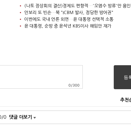
(나토 정상회의 결산)경제도 편향적…'오염수 방류'만 용인
안보리 또 빈손…북 "ICBM 발사, 정당한 방어권"
이번에도 국내 언론 외면…윤 대통령 선택적 소통
윤 대통령, 순방 중 윤석년 KBS이사 해임안 재가
0
/
300
추천
0/0
댓글 더보기