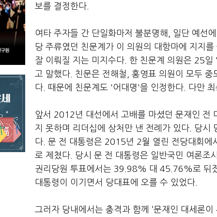
보를 결정한다.
여타 주자들 간 단일화마저 불분명해, 일단 예선에
당 주류였던 친문계가 이 의원의 대항마에 지지를
잘 이뤄질 지는 미지수다. 한 친문계 의원은 25
고 말했다. 친문은 전해철, 홍영표 의원이 모두 
다. 때문에 친문계도 '어대명'을 인정한다. 다만 
앞서 2012년 대선에서 고배를 마셨던 문재인 전 
지 못하며 리더십에 상처만 낸 전례가 있다. 당시 
다. 문 전 대통령은 2015년 2월 열린 전당대회에
로 제쳤다. 당시 문 전 대통령은 일반국민 여론조사
권리당원 투표에서는 39.98% 대 45.76%로 
대통령이 이기면서 당대표에 오를 수 있었다.
그러자 당내에서는 충격과 함께 ‘문재인 대세론이 