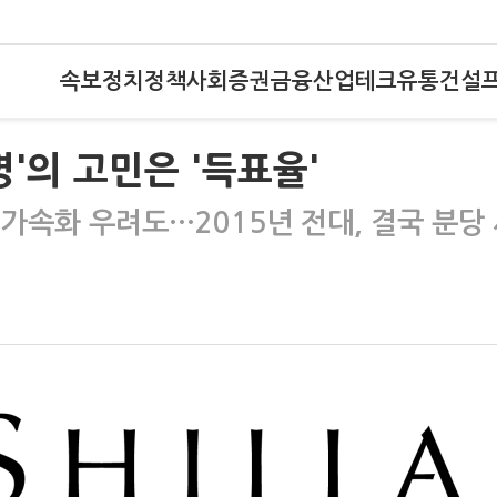
속보
정치
정책
사회
증권
금융
산업
테크
유통
건설
'의 고민은 '득표율'
 가속화 우려도…2015년 전대, 결국 분당