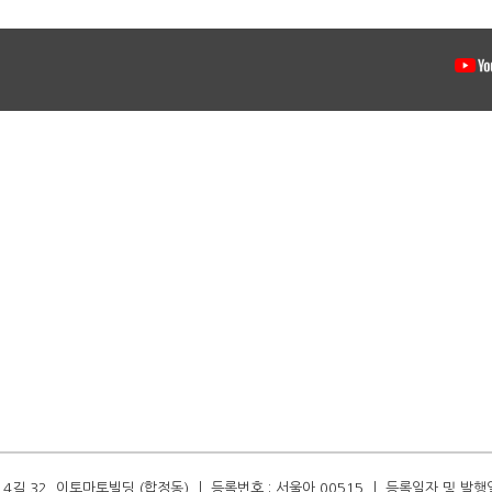
길 32, 이토마토빌딩 (합정동) ㅣ 등록번호 : 서울아 00515 ㅣ 등록일자 및 발행일자 :