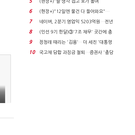
5
(현장+)"팔 생각 접고 호가 높여
요"…'덜 똘똘한 한 채' 20...
6
(현장+)"12일엔 물건 다 들어와요"…
빈 매대 채우며 문 연 ...
7
네이버, 2분기 영업익 5203억원…전년
비 0.2% 감소...
8
(민선 9기 한달)③'7조 채무' 곳간에 충
격…추미애, 20년...
9
정청래 때리는 '김용'…더 세진 '대통령
최측근' 입...
10
국고채 담합 과징금 철퇴…증권사 '충당
금 폭탄' 우려...