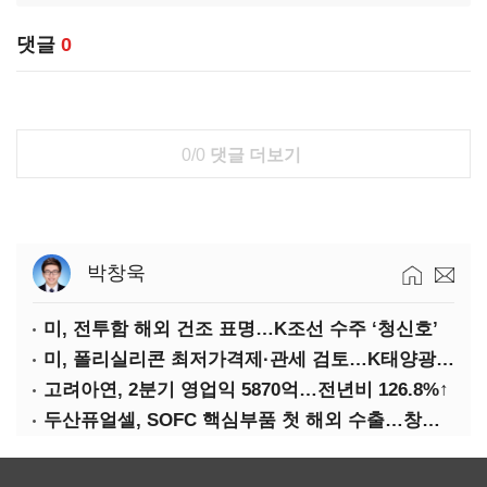
댓글
0
0/0
댓글 더보기
박창욱
미, 전투함 해외 건조 표명…K조선 수주 ‘청신호’
미, 폴리실리콘 최저가격제·관세 검토…K태양광 입지 확대 기대
고려아연, 2분기 영업익 5870억…전년비 126.8%↑
두산퓨얼셀, SOFC 핵심부품 첫 해외 수출…창사 이래 최대 규모