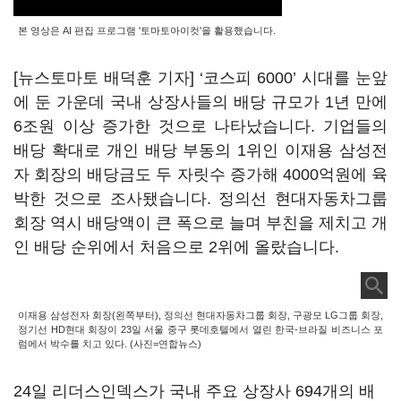
본 영상은 AI 편집 프로그램 '토마토아이컷'을 활용했습니다.
[뉴스토마토 배덕훈 기자]
‘
코스피
6000’
시대를 눈앞
에 둔 가운데 국내 상장사들의 배당 규모가
1
년 만에
6
조원 이상 증가한 것으로 나타났습니다
.
기업들의
배당 확대로 개인 배당 부동의
1
위인 이재용 삼성전
자 회장의 배당금도 두 자릿수 증가해
4000
억원에 육
박한 것으로 조사됐습니다
.
정의선 현대자동차그룹
회장 역시 배당액이 큰 폭으로 늘며 부친을 제치고 개
인 배당 순위에서 처음으로
2
위에 올랐습니다
.
이재용 삼성전자 회장(왼쪽부터), 정의선 현대자동차그룹 회장, 구광모 LG그룹 회장,
정기선 HD현대 회장이 23일 서울 중구 롯데호텔에서 열린 한국-브라질 비즈니스 포
럼에서 박수를 치고 있다. (사진=연합뉴스)
24
일 리더스인덱스가 국내 주요 상장사
694
개의 배