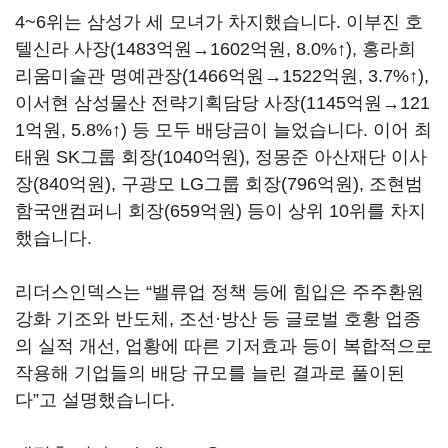
4~6
위는 삼성가 세 모녀가 차지했습니다
.
이부진 호
텔신라 사장
(1483
억원
→
1602
억원
, 8.0%
↑
),
홍라희
리움미술관 명예관장
(1466
억원
→
1522
억원
, 3.7%
↑
),
이서현 삼성물산 전략기획담당 사장
(1145
억원
→
121
1
억원
, 5.8%
↑
)
등 모두 배당금이 늘었습니다
.
이어 최
태원
SK
그룹 회장
(1040
억원
),
정몽준 아산재단 이사
장
(840
억원
),
구광모
LG
그룹 회장
(796
억원
),
조현범
함국앤컴퍼니 회장
(659
억원
)
등이 상위
10
위를 차지
했습니다
.
리더스인덱스는
“
밸류업 정책 등에 힘입은 주주환원
강화 기조와 반도체
,
조선·방산 등 글로벌 호황 업종
의 실적 개선
,
업황에 따른 기저효과 등이 복합적으로
작용해 기업들의 배당 규모를 늘린 결과로 풀이된
다
”
고 설명했습니다
.