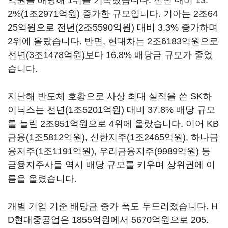
억원을 배당해
1
위를 기록했습니다
.
전년 대비
13.
2%(1
조
2971
억원
)
증가한 규모입니다
.
기아는
2
조
64
25
억원으로 전년
(2
조
5590
억원
)
대비
3.3%
증가하며
2
위에 올랐습니다
.
반면
,
현대차는
2
조
6183
억원으로
전년
(3
조
1478
억원
)
보다
16.8%
배당금 규모가 줄었
습니다
.
지난해 반도체 호황으로 사상 최대 실적을 쓴
SK
하
이닉스는 전년
(1
조
5201
억원
)
대비
37.8%
배당 규모
를 늘린
2
조
951
억원으로
4
위에 올랐습니다
.
이어
KB
금융
(1
조
5812
억원
),
신한지주
(1
조
2465
억원
),
하나금
융지주
(1
조
1191
억원
),
우리금융지주
(9989
억원
)
등
금융지주사들 역시 배당 규모를 키우며 상위권에 이
름을 올렸습니다
.
개별 기업 기준 배당금 증가 폭도 두드러졌습니다
. H
D
현대중공업은
1855
억원에서
5670
억원으로
205.