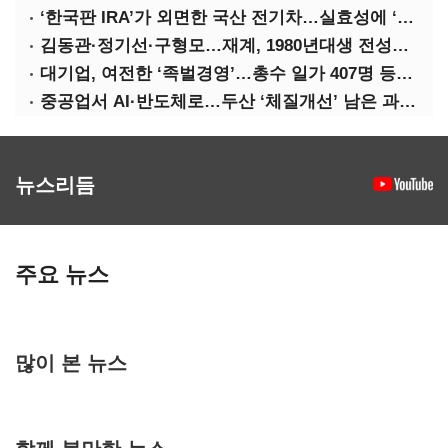
‘한국판 IRA’가 외면한 국산 전기차…실효성에 ‘의문’
김동관·정기선·구형모…재계, 1980년대생 전성시대
대기업, 여전한 ‘족벌경영’…총수 일가 407명 등기임원
중공업서 AI·반도체로…두산 ‘체질개선’ 남은 과제는
뉴스리듬
주요 뉴스
많이 본 뉴스
함께 볼만한 뉴스