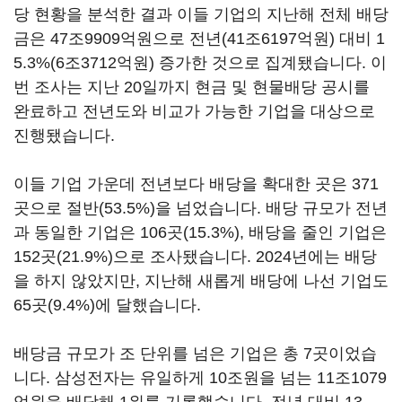
당 현황을 분석한 결과 이들 기업의 지난해 전체 배당
금은
47
조
9909
억원으로 전년
(41
조
6197
억원
)
대비
1
5.3%(6
조
3712
억원
)
증가한 것으로 집계됐습니다
.
이
번 조사는 지난
20
일까지 현금 및 현물배당 공시를
완료하고 전년도와 비교가 가능한 기업을 대상으로
진행됐습니다
.
이들 기업 가운데 전년보다 배당을 확대한 곳은
371
곳으로 절반
(53.5%)
을 넘었습니다
.
배당 규모가 전년
과 동일한 기업은
106
곳
(15.3%),
배당을 줄인 기업은
152
곳
(21.9%)
으로 조사됐습니다
. 2024
년에는 배당
을 하지 않았지만
,
지난해 새롭게 배당에 나선 기업도
65
곳
(9.4%)
에 달했습니다
.
배당금 규모가 조 단위를 넘은 기업은 총
7
곳이었습
니다
.
삼성전자는 유일하게
10
조원을 넘는
11
조
1079