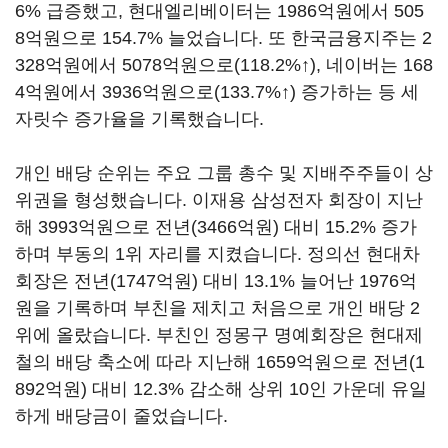
6%
급증했고
,
현대엘리베이터는
1986
억원에서
505
8
억원으로
154.7%
늘었습니다
.
또 한국금융지주는
2
328
억원에서
5078
억원으로
(118.2%
↑
),
네이버는
168
4
억원에서
3936
억원으로
(133.7%
↑
)
증가하는 등 세
자릿수 증가율을 기록했습니다
.
개인 배당 순위는 주요 그룹 총수 및 지배주주들이 상
위권을 형성했습니다
.
이재용 삼성전자 회장이 지난
해
3993
억원으로 전년
(3466
억원
)
대비
15.2%
증가
하며 부동의
1
위 자리를 지켰습니다
.
정의선 현대차
회장은 전년
(1747
억원
)
대비
13.1%
늘어난
1976
억
원을 기록하며 부친을 제치고 처음으로 개인 배당
2
위에 올랐습니다
.
부친인 정몽구 명예회장은 현대제
철의 배당 축소에 따라 지난해
1659
억원으로 전년
(1
892
억원
)
대비
12.3%
감소해 상위
10
인 가운데 유일
하게 배당금이 줄었습니다
.