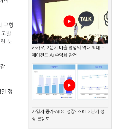
"아마
죄 구형
 고발
런 분
카카오, 2분기 매출·영업익 역대 최대…
에이전트 AI 수익화 관건
 같
석열 정
가입자 증가·AIDC 성장…SKT 2분기 성
장 본궤도