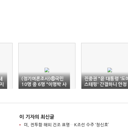
새
(정기여론조사)⑥국민
진중권 "윤 대통령 '도
 지
10명 중 6명 "이명박 사
스테핑' 간결하니 안정
면 반대"
감 든다"
이 기자의 최신글
미, 전투함 해외 건조 표명…K조선 수주 ‘청신호’