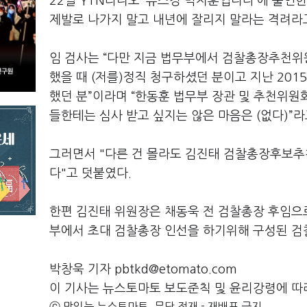
22일 YTN라디오 ‘뉴스킹 박지훈입니다’에 출연
제발로 나가지 말고 내년에 잘리지 말라는 격려라
임 검사는 “다만 지금 법무부에서 검찰총장추천위
했을 때 (저를)정직 청구하셨던 분이고 지난 201
했던 분”이라며 “한동훈 법무부 장관 및 추천위
들한테는 심사 받고 싶지는 않은 마음은 (없다)”라
그러면서 "다른 건 몰라도 김진태 검찰총장후보추
다"고 덧붙였다.
한편 김진태 위원장은 채동욱 전 검찰총장 후임으로
부에서 초대 검찰총장 인선을 하기위해 구성된 
박창욱 기자 pbtkd@etomato.com
이 기사는 뉴스토마토 보도준칙 및 윤리강령에 따
ⓒ 맛있는 뉴스토마토, 무단 전재 - 재배포 금지