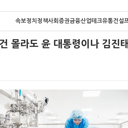
속보
정치
정책
사회
증권
금융
산업
테크
유통
건설
 건 몰라도 윤 대통령이나 김진