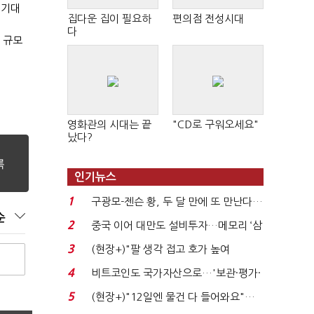
 기대
집다운 집이 필요하
편의점 전성시대
다
 규모
영화관의 시대는 끝
"CD로 구워오세요"
났다?
인기뉴스
1
구광모-젠슨 황, 두 달 만에 또 만난다…
순
로봇·AI 등 논...
2
중국 이어 대만도 설비투자…메모리 ‘삼
국전쟁’
3
(현장+)"팔 생각 접고 호가 높여
요"…'덜 똘똘한 한 채' 20...
4
비트코인도 국가자산으로…'보관·평가·
처분' 기준은 ...
5
(현장+)"12일엔 물건 다 들어와요"…