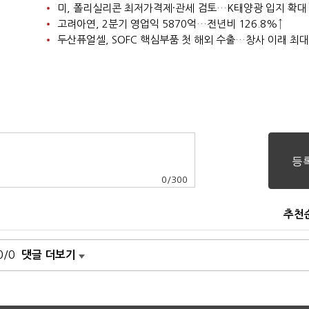
미, 폴리실리콘 최저가격제·관세 검토…K태양광 입지 확대
고려아연, 2분기 영업익 5870억…전년비 126.8%↑
두산퓨얼셀, SOFC 핵심부품 첫 해외 수출…창사 이래 최대
0
/
300
추천
0/0
댓글 더보기