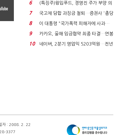
빈 매대 채우며 문 연 ...
6
(특징주)윙입푸드, 경영진 주가 부양 의
지에 상한가...
7
국고채 담합 과징금 철퇴…증권사 '충당
금 폭탄' 우려...
8
이 대통령 "국가폭력 피해자에 사과…
적극적 조사로 진...
9
카카오, 올해 임금협약 최종 타결…연봉
6.3% 인상·격려...
10
네이버, 2분기 영업익 5203억원…전년
비 0.2% 감소...
 2008. 2. 22
28-3377