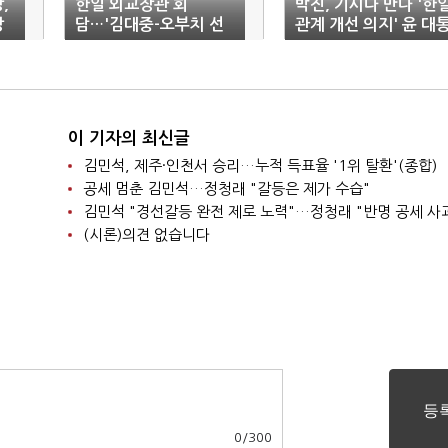
,
한일 외교장관 회
박진, 기시다 만나 '한
장
담…'김대중-오부치 선
관계 개선 의지' 윤 대
언'처럼 "양국 관계 발전
령 메시지 전달
하자"
이 기자의 최신글
김민석, 제주·인천서 승리…누적 득표율 '1위 탈환'(종합)
공세 멈춘 김민석…정청래 "갈등은 제가 수습"
김민석 "경선갈등 완전 제로 노력"…정청래 "반명 공세 사
(시론)의견 없습니다
0
/
300