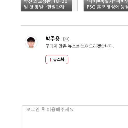
박진 외교장관, 18~20
"나치=욱일기" 파비앙
일 첫 방일…한일관계·
PSG 홍보 영상에 등
한반도 문제 논의
한 '욱일기' 수정 요청
박주용
꾸미지 않은 뉴스를 보여드리겠습니다.
뉴스북