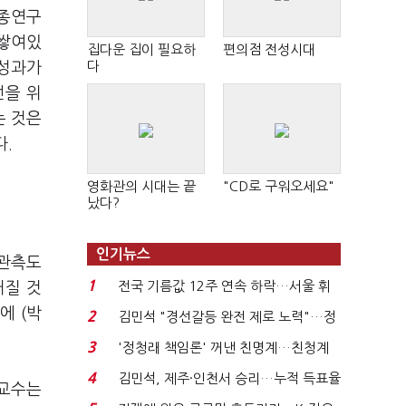
세종연구
 쌓여있
집다운 집이 필요하
편의점 전성시대
다
 성과가
선을 위
는 것은
.
영화관의 시대는 끝
"CD로 구워오세요"
났다?
인기뉴스
 관측도
1
전국 기름값 12주 연속 하락…서울 휘
커질 것
발윳값 1909원...
에 (박
2
김민석 "경선갈등 완전 제로 노력"…정
청래 "반명 공세 사...
3
'정청래 책임론' 꺼낸 친명계…친청계
는 추가투표 때리기...
4
김민석, 제주·인천서 승리…누적 득표율
 교수는
'1위 탈환'(종합)...