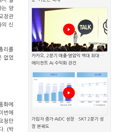
해서 일
하는 양
외교장관
화의 신
 총리를
카카오, 2분기 매출·영업익 역대 최대…
은 없었
에이전트 AI 수익화 관건
 통화에
 이번에
가입자 증가·AIDC 성장…SKT 2분기 성
 요청만
장 본궤도
. (박