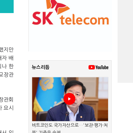
문했지만
해자 배
회나 한
뉴스리듬
외교장관
교장관회
가 요시
비트코인도 국가자산으로…'보관·평가·처
분' 기준은 숙제