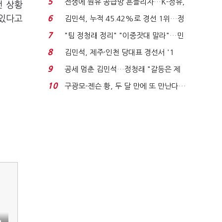
5
전쟁에 원유 공급망 흔들리자…K-정유,
런 상황
에너지안보 핵심...
 있다고
6
김민석, 누적 45.42%로 경선 1위…정
청래와 격차 0.86%p(...
7
"팀 정청래 정리" "이중잣대 말라"…민
주 최고위원 계파 다...
8
김민석, 제주·인천 당대표 경선서 '1
위'(1보)...
9
공세 멈춘 김민석…정청래 "갈등은 제
가 수습"
10
구광모-젠슨 황, 두 달 만에 또 만난다…
로봇·AI 등 논...