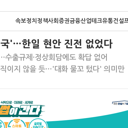
속보
정치
정책
사회
증권
금융
산업
테크
유통
건설
귀국'…한일 현안 진전 없었다
응'…수출규제·정상회담에도 확답 없어
움직이지 않을 듯…'대화 물꼬 텄다' 의미만