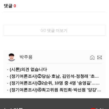
댓글
0
0/0
댓글 더보기
박주용
(시론)의견 없습니다
(정기여론조사)②당심·호남, 김민석-정청래 '초접전'
(정기여론조사)③2순위, 10명 중 4명 '송영길'…정청래 '한 자릿수'
(정기여론조사)④최고위원 최민희·박선원 '양강'…서미화·이성윤·임미애 뒤이어