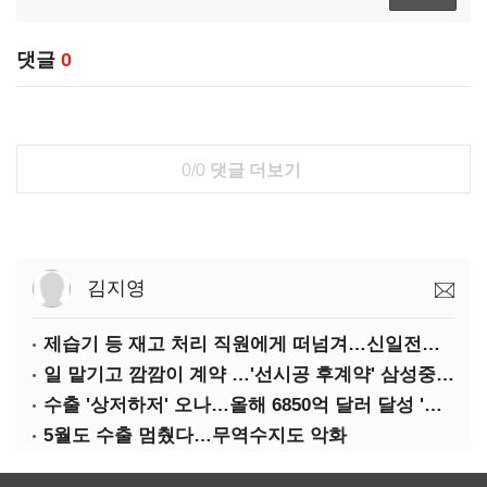
댓글
0
0/0
댓글 더보기
김지영
제습기 등 재고 처리 직원에게 떠넘겨…신일전자 '과징금 처벌'
일 맡기고 깜깜이 계약 …'선시공 후계약' 삼성중공업 덜미
수출 '상저하저' 오나…올해 6850억 달러 달성 '빨간불'
5월도 수출 멈췄다…무역수지도 악화