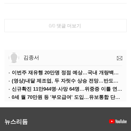
0/0
댓글 더보기
김종서
이번주 재유행 20만명 정점 예상…국내 개량백신 도입은 '언제쯤'
(영상)내달 제조업, 두 자릿수 상승 전망…반도체·가전은 어두워
신규확진 11만944명·사망 64명…위중증 이틀 연속 500명대
0세 월 70만원 등 '부모급여' 도입…유보통합 단계적 추진
뉴스리듬