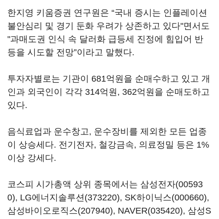
한지영 키움증권 연구원은 “국내 증시는 인플레이션
불안심리 및 경기 둔화 우려가 상존하고 있다"면서도
"과매도권 인식 속 달러화 급등세 진정에 힘입어 반
등을 시도할 전망”이라고 말했다.
투자자별로는 기관이 681억원을 순매수하고 있고 개
인과 외국인이 각각 314억원, 362억원을 순매도하고
있다.
음식료업과 운수창고, 운수장비를 제외한 모든 업종
이 상승세다. 전기전자, 철강금속, 의료정밀 등은 1%
이상 강세다.
코스피 시가총액 상위 종목에서는
삼성전자(00593
0)
,
LG에너지솔루션(373220)
,
SK하이닉스(000660)
,
삼성바이오로직스(207940)
,
NAVER(035420)
,
삼성S