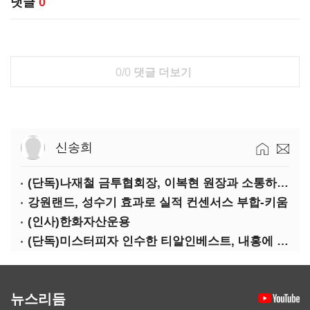
댓글
0
0/0
댓글 더보기
신송희
(단독)나재철 금투협회장, 이복현 원장과 소통하는 사이?
강원랜드, 성수기 효과로 실적 컨센서스 부합-키움
(인사)한화자산운용
(단독)미스터피자 인수한 티알인베스트, 내홍에 무너진 멜파스 인수전 참여
뉴스리듬