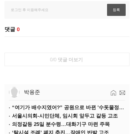
댓글
0
0/0
댓글 더보기
박용준
“여기가 배수지였어?” 공원으로 바뀐 '수돗물정거장'
서울시의회-시민단체, 임시회 앞두고 갈등 고조
의정갈등 25일 분수령…대화기구 마련 주목
‘탈시설 조례’ 폐지 추진…장애인 반발 고조