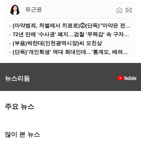
유근윤
(마약범죄, 처벌에서 치료로)②(단독)"마약은 전염병…여성 맞춤형 재활과정 개발 중"
72년 만에 '수사권' 폐지…검찰 '무력감' 속 구자현 사의
(부음)박찬대(인천광역시장)씨 모친상
(단독)'개인회생' 역대 최대인데…'통계도, 배려도' 없는 사법부
뉴스리듬
주요 뉴스
많이 본 뉴스