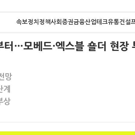
속보
정치
정책
사회
증권
금융
산업
테크
유통
건설
부터…모베드·엑스블 숄더 현장 
 전망
단계
부상