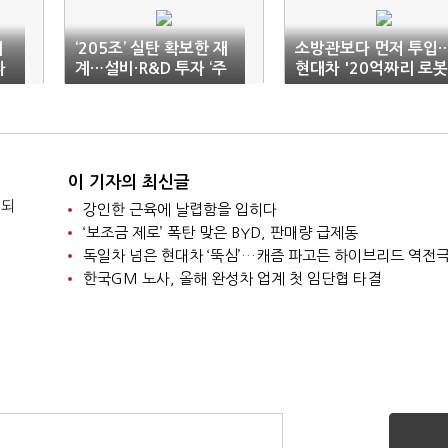
재
‘205조’ 실탄 확보한 재
소방관보다 먼저 투입
자
계…설비·R&D 투자 ‘주
현대차 '20억짜리 로봇
목’
4대 기증
이 기자의 최신글
 되
강인한 근육에 날렵함을 입히다
‘보조금 제로’ 폭탄 맞은 BYD, 판매량 급제동
독일차 넘은 현대차 ‘뚝심’…캐즘 파고든 하이브리드 역전
한국GM 노사, 올해 완성차 업계 첫 임단협 타결