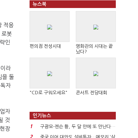
뉴스북
장 적응
 로봇
전략인
편의점 전성시대
영화관의 시대는 끝
났다?
석이라
임을 둘
 독자
"CD로 구워오세요"
콘서트 전당대회
작업자
인기뉴스
될 것
1
구광모-젠슨 황, 두 달 만에 또 만난다…
 현장
로봇·AI 등 논...
2
중국 이어 대만도 설비투자…메모리 ‘삼