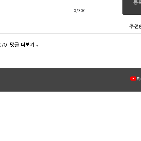
0
/
300
추천
0/0
댓글 더보기