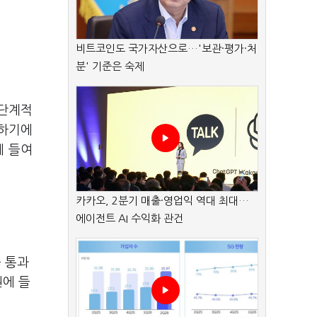
비트코인도 국가자산으로…'보관·평가·처
분' 기준은 숙제
 단계적
입하기에
에 들여
카카오, 2분기 매출·영업익 역대 최대…
에이전트 AI 수익화 관건
 통과
권에 들