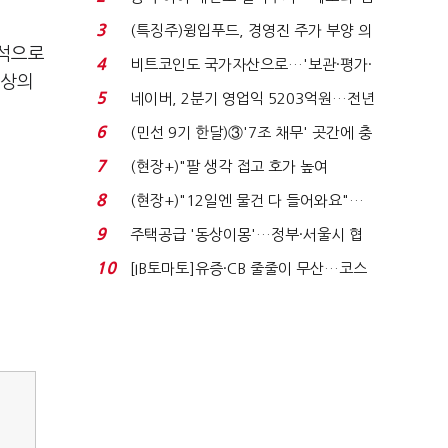
국전쟁’
3
(특징주)윙입푸드, 경영진 주가 부양 의
포석으로
지에 상한가...
4
비트코인도 국가자산으로…'보관·평가·
향상의
처분' 기준은 ...
5
네이버, 2분기 영업익 5203억원…전년
비 0.2% 감소...
6
(민선 9기 한달)③'7조 채무' 곳간에 충
격…추미애, 20년...
7
(현장+)"팔 생각 접고 호가 높여
요"…'덜 똘똘한 한 채' 20...
8
(현장+)"12일엔 물건 다 들어와요"…
빈 매대 채우며 문 연 ...
9
주택공급 '동상이몽'…정부·서울시 협
력 없으면 '공수표'...
10
[IB토마토]유증·CB 줄줄이 무산…코스
닥 벌점 급증에 ...