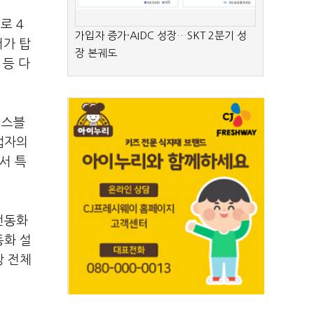
로 4
가입자 증가·AIDC 성장…SKT 2분기 성
서가 탑
장 본궤도
 등 다
엑스블
업자의
서 특
전동화
동화 설
장 전체