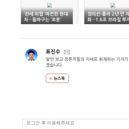
‘관세 위협’ 여전한 현대
정의선-룰라 2년 만 
차…돌파구는 ‘로봇’
회…1.6조 브라질 투
‘속도’
표진수
앞만 보고 정론직필의 자세로 취재하는 기자가
겠습니다
뉴스북