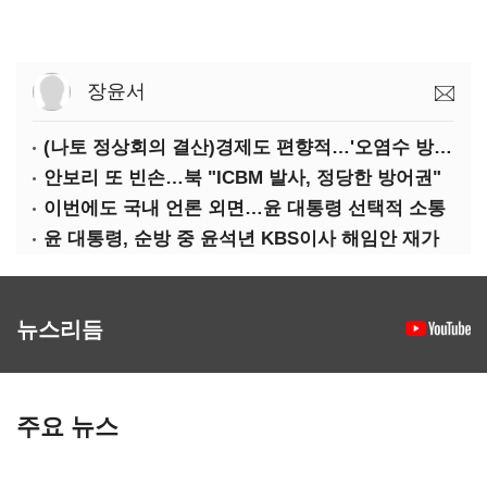
장윤서
(나토 정상회의 결산)경제도 편향적…'오염수 방류'만 용인
안보리 또 빈손…북 "ICBM 발사, 정당한 방어권"
이번에도 국내 언론 외면…윤 대통령 선택적 소통
윤 대통령, 순방 중 윤석년 KBS이사 해임안 재가
뉴스리듬
주요 뉴스