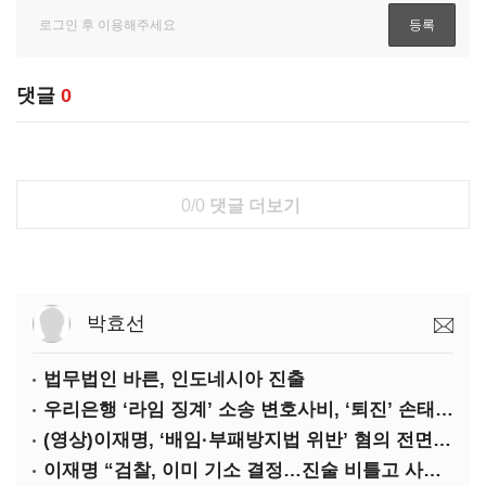
댓글
0
0/0
댓글 더보기
박효선
법무법인 바른, 인도네시아 진출
우리은행 ‘라임 징계’ 소송 변호사비, ‘퇴진’ 손태승 회장 개인이 납부하나
(영상)이재명, ‘배임·부패방지법 위반’ 혐의 전면 반박(종합)
이재명 “검찰, 이미 기소 결정…진술 비틀고 사건 조작에 악용”