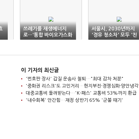
효
쓰레기를 재생에너지
서울시, 2030년까지
로…'통합 바이오가스화
'경유 청소차' 모두 '친
사업' 지자체 4곳 선정
환경'으로 교체
이 기자의 최신글
'번호판 장사' 갑질 운송사 철퇴…"최대 감차 처분"
'중화권 리스크'도 고민거리…현지부진·경쟁심화·양안냉각
대중교통비 돌려받는다…'K-패스' 교통비 53%까지 환급
'내수회복' 안간힘…재정 상반기 65% '군불 때기'