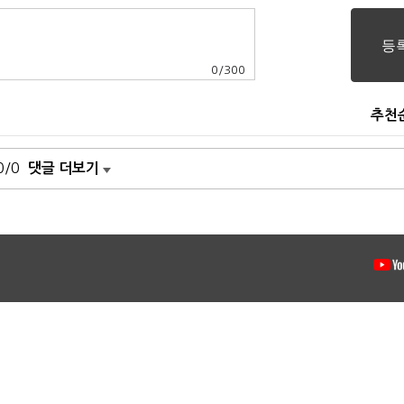
0
/
300
추천
0/0
댓글 더보기