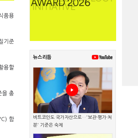
 식품용
품질기준
뉴스리듬
재활용할
준을 충
비트코인도 국가자산으로…'보관·평가·처
C) 함
분' 기준은 숙제