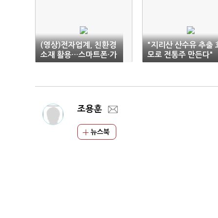
(영상)전자업계, 친환경
"지리산 산수유 추출 
소재 활용…스마트폰·가
모로 전통주 만든다"
전까지 '전방위'
조용훈
뉴스북