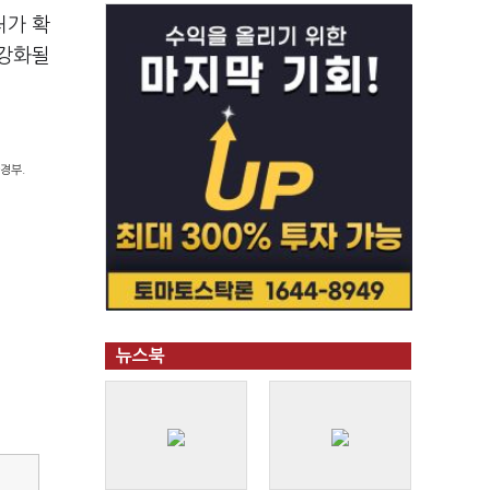
처가 확
 강화될
경부.
뉴스북