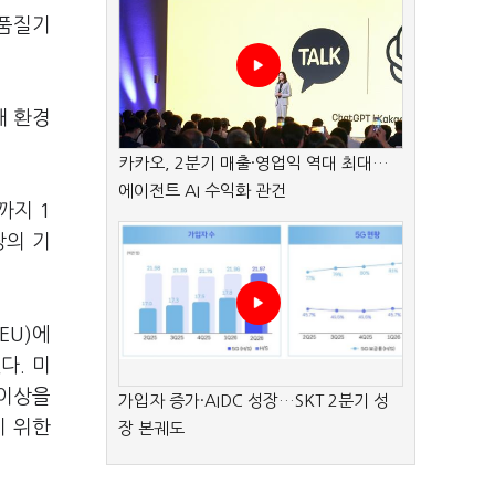
 품질기
해 환경
카카오, 2분기 매출·영업익 역대 최대…
에이전트 AI 수익화 관건
까지 1
장의 기
EU)에
다. 미
 이상을
가입자 증가·AIDC 성장…SKT 2분기 성
기 위한
장 본궤도