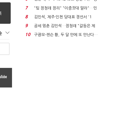
청래와 격차 0.86%p(...
7
"팀 정청래 정리" "이중잣대 말라"…민
주 최고위원 계파 다...
8
김민석, 제주·인천 당대표 경선서 '1
위'(1보)...
9
공세 멈춘 김민석…정청래 "갈등은 제
가 수습"
순
10
구광모-젠슨 황, 두 달 만에 또 만난다…
로봇·AI 등 논...