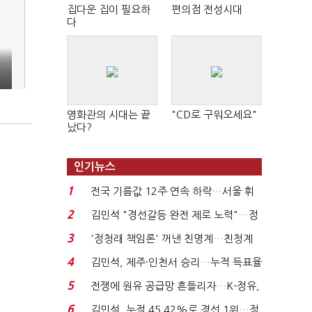
집다운 집이 필요하
편의점 전성시대
다
영화관의 시대는 끝
"CD로 구워오세요"
났다?
인기뉴스
1
전국 기름값 12주 연속 하락…서울 휘
발윳값 1909원...
2
김민석 "경선갈등 완전 제로 노력"…정
청래 "반명 공세 사...
3
'정청래 책임론' 꺼낸 친명계…친청계
는 추가투표 때리기...
4
김민석, 제주·인천서 승리…누적 득표율
'1위 탈환'(종합)...
5
전쟁에 원유 공급망 흔들리자…K-정유,
에너지안보 핵심...
6
김민석, 누적 45.42%로 경선 1위…정