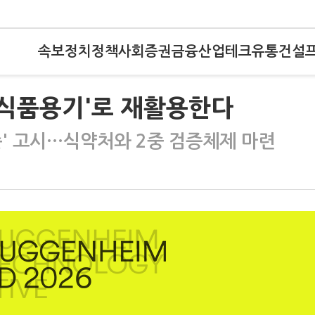
속보
정치
정책
사회
증권
금융
산업
테크
유통
건설
'식품용기'로 재활용한다
준' 고시…식약처와 2중 검증체제 마련