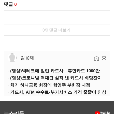
댓글
0
0/0
댓글 더보기
김응태
(영상)빅테크에 밀린 카드사…휴면카드 1000만장 육박
(영상)코로나발 역대급 실적 낸 카드사 배당잔치
차기 하나금융 회장에 함영주 부회장 내정
카드사, ATM 수수료·부가서비스 가격 줄줄이 인상
뉴스리듬