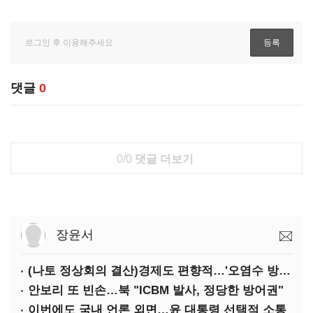
댓글
0
0/0
댓글 더보기
장윤서
(나토 정상회의 결산)경제도 편향적…'오염수 방류'만 용인
안보리 또 빈손…북 "ICBM 발사, 정당한 방어권"
이번에도 국내 언론 외면…윤 대통령 선택적 소통