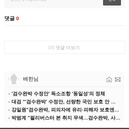
댓글
0
0/0
댓글 더보기
배한님
'검수완박 수정안' 독소조항 '동일성'의 정체
대검 "'검수완박' 수정안, 선량한 국민 보호 안 보여"
강일원"검수완박, 피의자에 유리·피해자 보호엔 문제"
박범계 "필리버스터 본 취지 무색…검수완박, 사실상 합의"