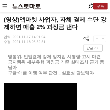
구독
(영상)앱마켓 사업자, 자체 결제 수단 강
제하면 매출 2% 과징금 낸다
입력: 2021-11-17 14:01:04
수정: 2021-11-18 08:52:51
답글쓰기
방통위, 인앱결제 강제 방지법 시행령·고시 마련
금지행위 세부유형·과징금 기준·실태조사 근거 등
담아
구글·애플 이행 여부 관건…실효성 담보돼야