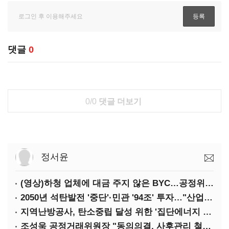
댓글
0
0/0
댓글 더보기
정서윤
(영상)하청 업체에 대금 주지 않은 BYC…공정위 '제재'
2050년 석탄발전 '중단'·민관 '94조' 투자…"산업계 탄소중립에 고삐"
지역난방공사, 탄소중립 달성 위한 '집단에너지 컨퍼런스' 개최
조성욱 공정거래위원장 "동의의결, 사후관리 철저히 이뤄져야"