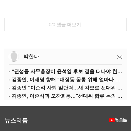
0/0
댓글 더보기
박한나
"권성동 사무총장이 윤석열 후보 곁을 떠나야 한다"
김종인, 이재명 향해 "대장동 몸통 위해 얼마나 죽어야 하나"
김종인 "이준석 사퇴 일단락…새 각오로 선대위 꾸리겠다"
김종인, 이준석과 오찬회동…"선대위 합류 논의 없었다"(종합)
뉴스리듬