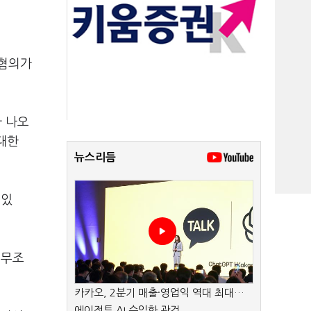
 혐의가
 나오
대한
뉴스리듬
 있
세무조
카카오, 2분기 매출·영업익 역대 최대…
에이전트 AI 수익화 관건