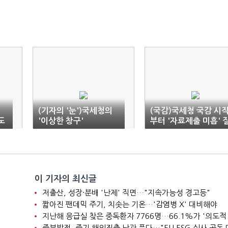
(기자의 '눈')국세청의
(국감)국세청 국감 시
도
'이상한 창구'
부터 '자료제출 미흡' 
타…"오전 중 제출" 경
이 기자의 최신글
저출산, 성장·분배 '난제' 직면…"지속가능성 경고등"
짧아진 팬데믹 주기, 치솟는 기온…'감염병 X' 대비해야
지난해 응급실 찾은 중독환자 7766명…66.1%가 '의도적
중부발전, 중기 해외진출 난관 푼다…"EU ESG 실사 공동 