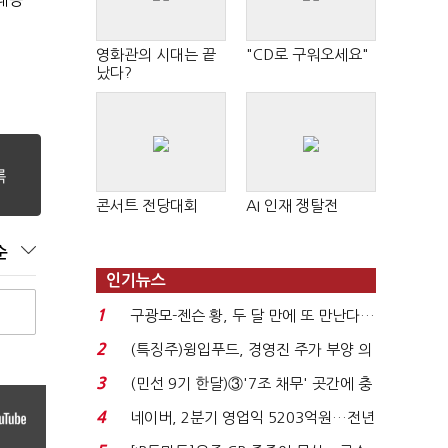
영화관의 시대는 끝
"CD로 구워오세요"
났다?
콘서트 전당대회
AI 인재 쟁탈전
순
인기뉴스
1
구광모-젠슨 황, 두 달 만에 또 만난다…
로봇·AI 등 논...
2
(특징주)윙입푸드, 경영진 주가 부양 의
지에 상한가...
3
(민선 9기 한달)③'7조 채무' 곳간에 충
격…추미애, 20년...
4
네이버, 2분기 영업익 5203억원…전년
비 0.2% 감소...