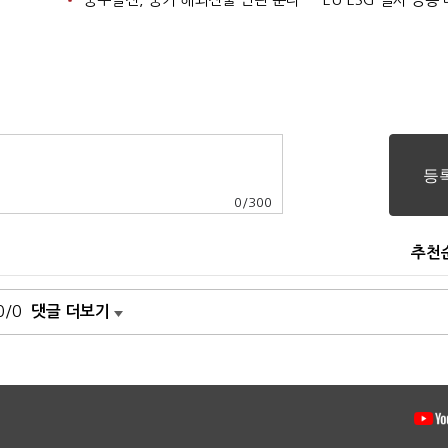
0
/
300
추천
0/0
댓글 더보기