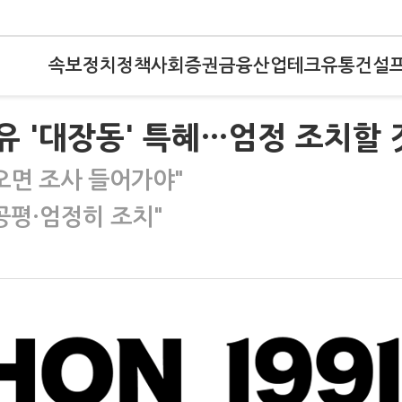
속보
정치
정책
사회
증권
금융
산업
테크
유통
건설
유 '대장동' 특혜…엄정 조치할 
오면 조사 들어가야"
공평·엄정히 조치"