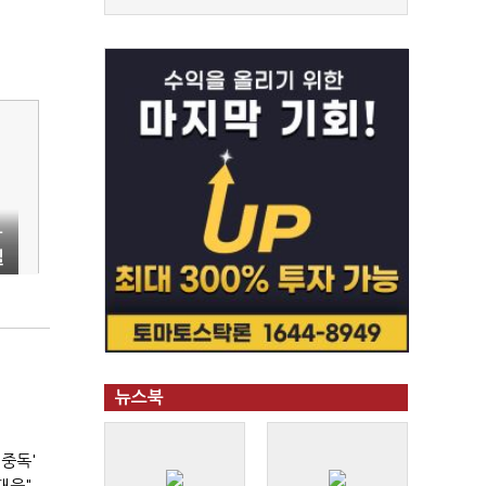
작
질
고
뉴스북
 중독'
대응"