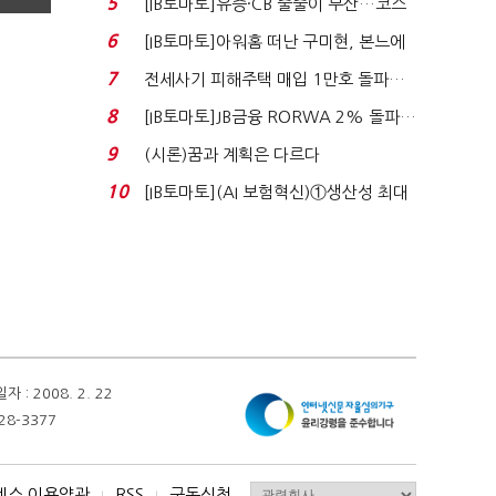
5
[IB토마토]유증·CB 줄줄이 무산…코스
닥 벌점 급증에 ...
6
[IB토마토]아워홈 떠난 구미현, 본느에
340억 베팅…가...
7
전세사기 피해주택 매입 1만호 돌파…
누적 피해자 4만2...
8
[IB토마토]JB금융 RORWA 2% 돌파…
실적 견인은 은행 ...
9
(시론)꿈과 계획은 다르다
10
[IB토마토](AI 보험혁신)①생산성 최대
80% 개선…현실...
 2008. 2. 22
28-3377
비스 이용약관
RSS
구독신청