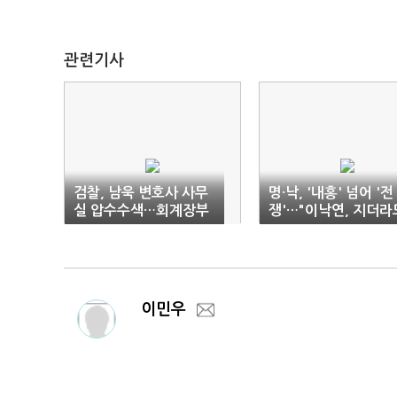
관련기사
검찰, 남욱 변호사 사무
명·낙, '내홍' 넘어 '전
실 압수수색…회계장부
쟁'…"이낙연, 지더라
확보
백의종군"
이민우