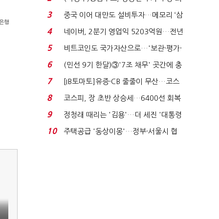
지에 상한가...
3
중국 이어 대만도 설비투자…메모리 ‘삼
국은행
국전쟁’
4
네이버, 2분기 영업익 5203억원…전년
비 0.2% 감소...
5
비트코인도 국가자산으로…'보관·평가·
처분' 기준은 ...
6
(민선 9기 한달)③'7조 채무' 곳간에 충
격…추미애, 20년...
7
[IB토마토]유증·CB 줄줄이 무산…코스
닥 벌점 급증에 ...
8
코스피, 장 초반 상승세…6400선 회복
시도
9
정청래 때리는 '김용'…더 세진 '대통령
최측근' 입...
10
주택공급 '동상이몽'…정부·서울시 협
력 없으면 '공수표'...