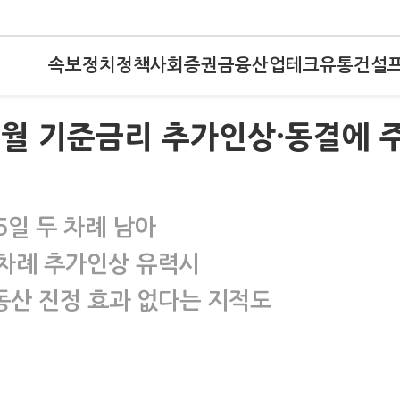
속보
정치
정책
사회
증권
금융
산업
테크
유통
건설
10월 기준금리 추가인상·동결에 
25일 두 차례 남아
 차례 추가인상 유력시
산 진정 효과 없다는 지적도