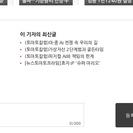
승
돌파…기준금리 인상·우
임금 1만1240원 결정
대금리 축소 여파
이 기자의 최신글
(토마토칼럼)미·중 AI 전쟁 속 우리의 길
(토마토칼럼)가상자산 2단계법과 골든타임
(토마토칼럼)피지컬 AI와 책임의 한계
[뉴스토마토프라임]효자 IP '슈퍼 마리오'
0
/
300