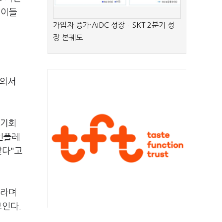
 이들
가입자 증가·AIDC 성장…SKT 2분기 성
장 본궤도
회의서
 기회
 인플레
맞다"고
이라며
보인다.