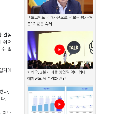
비트코인도 국가자산으로…'보관·평가·처
분' 기준은 숙제
한 관심
례 쉬어
 수 없
높일지에
카카오, 2분기 매출·영업익 역대 최대…
에이전트 AI 수익화 관건
봤다.
다.
로 지난