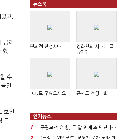
뉴스북
해있고,
가 금리
편의점 전성시대
영화관의 시대는 끝
적했
났다?
할 수
 불안
"CD로 구워오세요"
콘서트 전당대회
로 보인
인기뉴스
장 급
1
구광모-젠슨 황, 두 달 만에 또 만난다…
로봇·AI 등 논...
2
(특징주)윙입푸드, 경영진 주가 부양 의