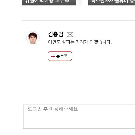
위원에 박기영 교수 추
락…원자재·물류비 상
천
여파
김충범
이면도 살피는 기자가 되겠습니다.
뉴스북