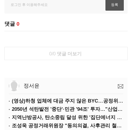
댓글
0
0/0
댓글 더보기
정서윤
(영상)하청 업체에 대금 주지 않은 BYC…공정위 '제재'
2050년 석탄발전 '중단'·민관 '94조' 투자…"산업계 탄소중립에 고삐"
지역난방공사, 탄소중립 달성 위한 '집단에너지 컨퍼런스' 개최
조성욱 공정거래위원장 "동의의결, 사후관리 철저히 이뤄져야"