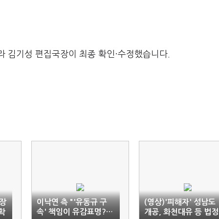
라 김기성 편집국장이 최종 확인·수정했습니다.
대장
이낙연 측 "'유동규 구
(영상)'피해자' 성남도
확
속' 책임이 유감표명?…
개공, 화천대유 등 법정