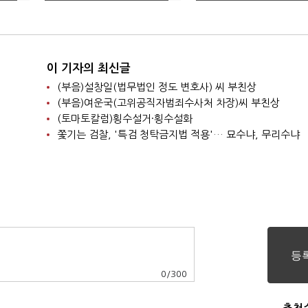
국민 '졸'로 봤다"
대응 주목
이 기자의 최신글
(부음)설창일(법무법인 정도 변호사) 씨 부친상
(부음)여운국(고위공직자범죄수사처 차장)씨 부친상
(토마토칼럼)횡수설거·횡수설화
쫓기는 검찰, '특검 청탁금지법 적용'… 묘수냐, 무리수냐
0
/
300