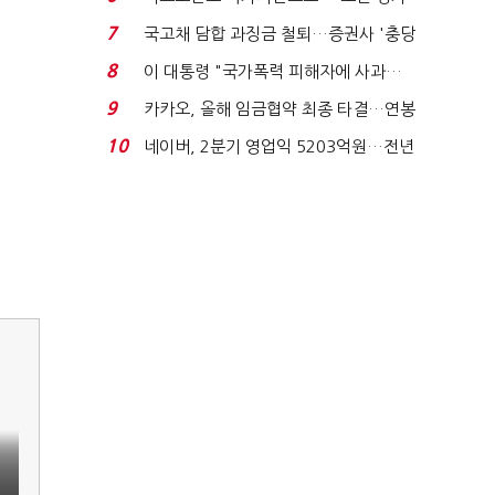
처분' 기준은 ...
7
국고채 담합 과징금 철퇴…증권사 '충당
금 폭탄' 우려...
8
이 대통령 "국가폭력 피해자에 사과…
적극적 조사로 진...
9
카카오, 올해 임금협약 최종 타결…연봉
6.3% 인상·격려...
10
네이버, 2분기 영업익 5203억원…전년
비 0.2% 감소...