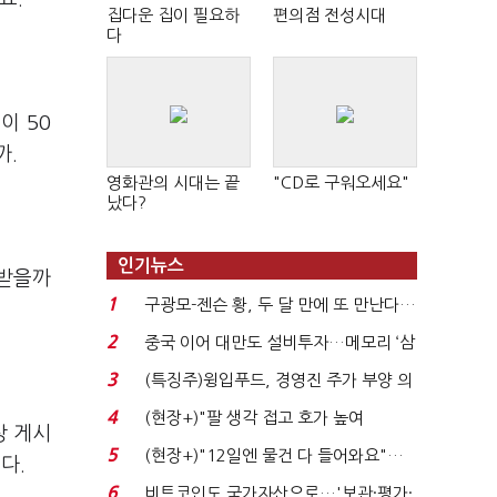
집다운 집이 필요하
편의점 전성시대
다
이 50
까.
영화관의 시대는 끝
"CD로 구워오세요"
났다?
인기뉴스
 받을까
1
구광모-젠슨 황, 두 달 만에 또 만난다…
로봇·AI 등 논...
2
중국 이어 대만도 설비투자…메모리 ‘삼
국전쟁’
3
(특징주)윙입푸드, 경영진 주가 부양 의
지에 상한가...
4
(현장+)"팔 생각 접고 호가 높여
상 게시
요"…'덜 똘똘한 한 채' 20...
5
(현장+)"12일엔 물건 다 들어와요"…
다.
빈 매대 채우며 문 연 ...
6
비트코인도 국가자산으로…'보관·평가·