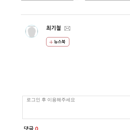
다"
신…유동규는 개인 일
탈"
최기철
뉴스북
댓글
0