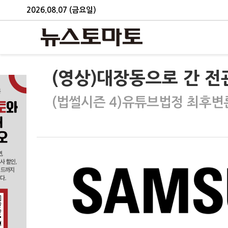
2026.08.07 (금요일)
(영상)대장동으로 간 전
(법썰시즌 4)유튜브법정 최후변론