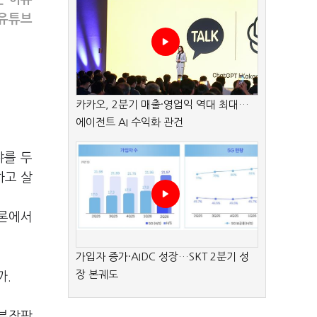
 유튜브
카카오, 2분기 매출·영업익 역대 최대…
에이전트 AI 수익화 관건
냐를 두
하고 살
변론에서
가입자 증가·AIDC 성장…SKT 2분기 성
장 본궤도
까.
·부장판