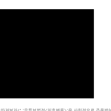
로 따져보자!" '유튜브법정<최후변론>'은 사회적으로 주목받