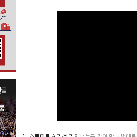
[뉴스토마토 최기철 기자]
"누구 말이 맞나 법대