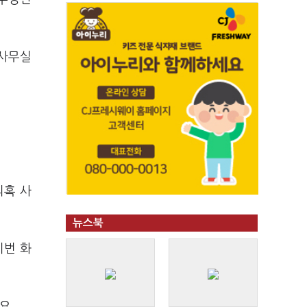
 사무실
의혹 사
뉴스북
이번 화
요.