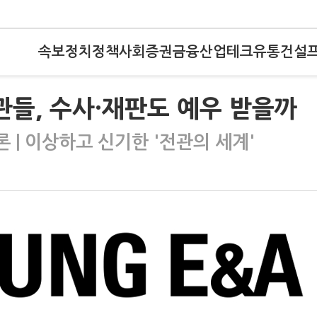
속보
정치
정책
사회
증권
금융
산업
테크
유통
건설
관들, 수사·재판도 예우 받을까
 | 이상하고 신기한 '전관의 세계'