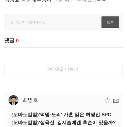
댓글
0
0/0
댓글 더보기
최병호
(토마토칼럼)'덕망·도리' 가훈 잊은 허영인 SPC그룹 회장
(토마토칼럼)'생육신' 김시습에겐 후손이 있을까?