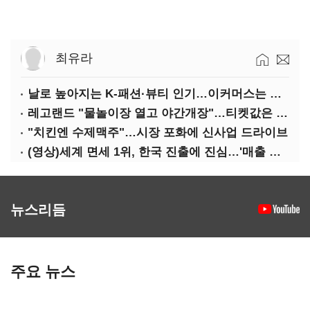
최유라
날로 높아지는 K-패션·뷰티 인기…이커머스는 역직구 키운다
레고랜드 "물놀이장 열고 야간개장"…티켓값은 동결
"치킨엔 수제맥주"…시장 포화에 신사업 드라이브
(영상)세계 면세 1위, 한국 진출에 진심…'매출 증빙' 물어봤다
뉴스리듬
주요 뉴스