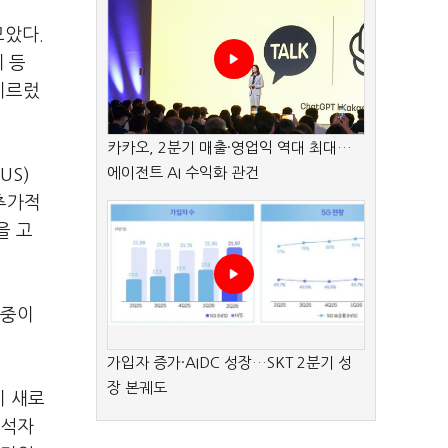
모았다.
 등
이르렀
카카오, 2분기 매출·영업익 역대 최대…
에이전트 AI 수익화 관건
US)
추가적
을 고
비중이
가입자 증가·AIDC 성장…SKT 2분기 성
장 본궤도
이 새로
참석자