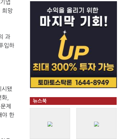
 기업
 희망
의 과
 투입하
제시됐
변화,
뉴스북
 문제
해야 한