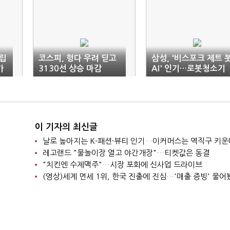
매립
코스피, 헝다 우려 딛고
삼성, '비스포크 제트 
가
3130선 상승 마감
AI' 인기…로봇청소기
매출 4배 증가
이 기자의 최신글
날로 높아지는 K-패션·뷰티 인기…이커머스는 역직구 키운
레고랜드 "물놀이장 열고 야간개장"…티켓값은 동결
"치킨엔 수제맥주"…시장 포화에 신사업 드라이브
(영상)세계 면세 1위, 한국 진출에 진심…'매출 증빙' 물어