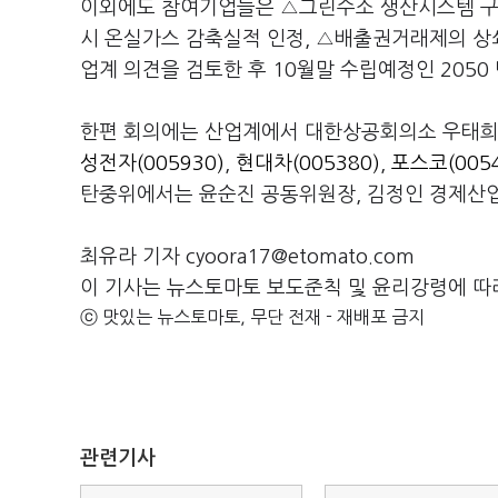
이외에도 참여기업들은 △그린수소 생산시스템 구
시 온실가스 감축실적 인정, △배출권거래제의 상쇄
업계 의견을 검토한 후 10월말 수립예정인 2050
한편 회의에는 산업계에서 대한상공회의소 우태희
성전자(005930)
,
현대차(005380)
,
포스코(0054
탄중위에서는 윤순진 공동위원장, 김정인 경제산
최유라 기자 cyoora17@etomato.com
이 기사는 뉴스토마토 보도준칙 및 윤리강령에 따
ⓒ 맛있는 뉴스토마토, 무단 전재 - 재배포 금지
관련기사