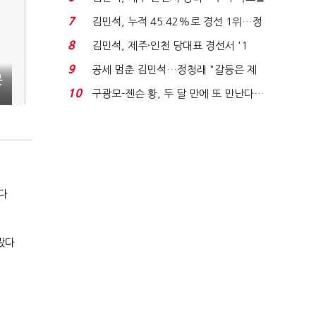
'1위 탈환'(종합)...
7
김민석, 누적 45.42%로 경선 1위…정
청래와 격차 0.86%p(...
8
김민석, 제주·인천 당대표 경선서 '1
위'(1보)...
9
공세 멈춘 김민석…정청래 "갈등은 제
봇
가 수습"
10
구광모-젠슨 황, 두 달 만에 또 만난다…
로봇·AI 등 논...
다
봤다