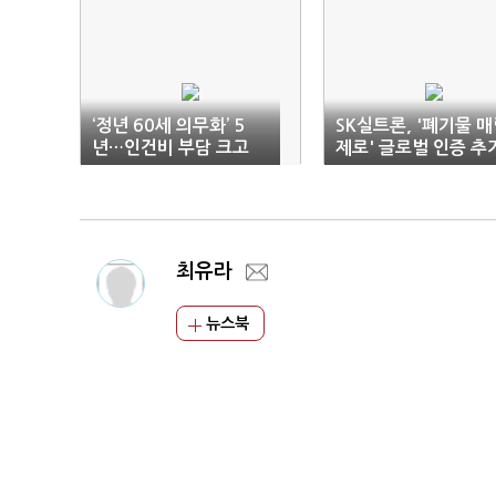
‘정년 60세 의무화’ 5
SK실트론, '폐기물 
년…인건비 부담 크고
제로' 글로벌 인증 추
신규채용 어려워
획득
최유라
뉴스북