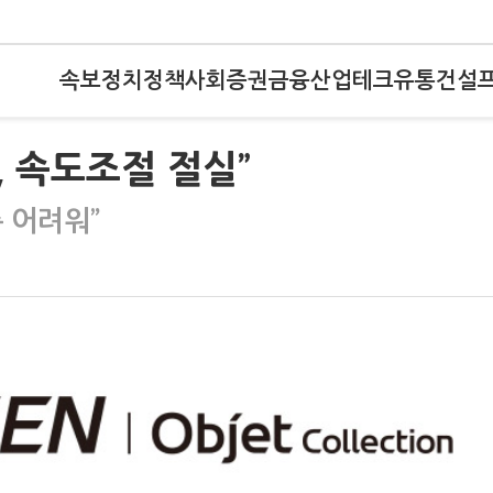
속보
정치
정책
사회
증권
금융
산업
테크
유통
건설
, 속도조절 절실”
 어려워”