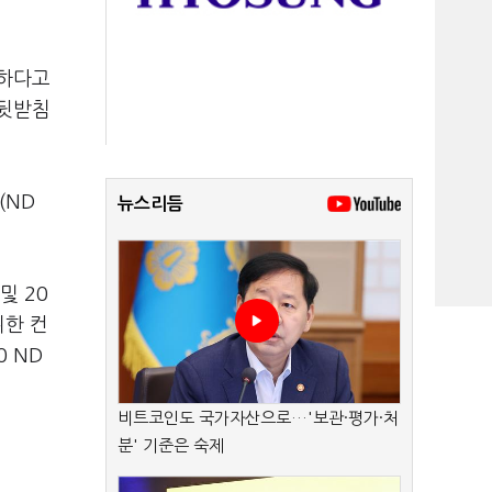
요하다고
 뒷받침
(ND
뉴스리듬
및 20
위한 컨
 ND
비트코인도 국가자산으로…'보관·평가·처
분' 기준은 숙제