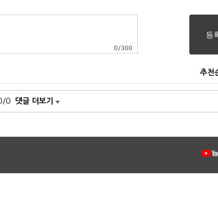
0
/
300
추천
0/0
댓글 더보기