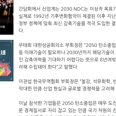
간담회에서 산업계는 2030 NDC는 이상적 목표
실제로 1992년 기후변화협약이 체결된 이후 지난
정부 정책에 맞춰 최신 감축기술을 적극 도입한 
다.
우태희 대한상공회의소 부회장은 “2050 탄소중
등 미래기술이 필요하나 2030년까지 해당기술이
인 감축여력을 기대하기 어렵다는 뜻으로 8년여밖에
려해 수립돼야 한다”고 말했다.
이관섭 한국무역협회 부회장은 “철강, 석유화학,
막대한 만큼 산업 현실과 글로벌 경쟁력을 고려해 2
이날 참석한 기업들은 2050 탄소중립은 매우 
운 경제질서로 자리 잡고 있는 만큼 국가 차원의 