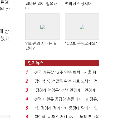
재활용
집다운 집이 필요하
편의점 전성시대
다
된 산
롯해
삼
했고,
영화관의 시대는 끝
"CD로 구워오세요"
났다?
인기뉴스
1
전국 기름값 12주 연속 하락…서울 휘
발윳값 1909원...
2
김민석 "경선갈등 완전 제로 노력"…정
청래 "반명 공세 사...
3
'정청래 책임론' 꺼낸 친명계…친청계
는 추가투표 때리기...
4
전쟁에 원유 공급망 흔들리자…K-정유,
에너지안보 핵심...
5
"팀 정청래 정리" "이중잣대 말라"…민
주 최고위원 계파 다...
6
김민석, 제주·인천서 승리…누적 득표율