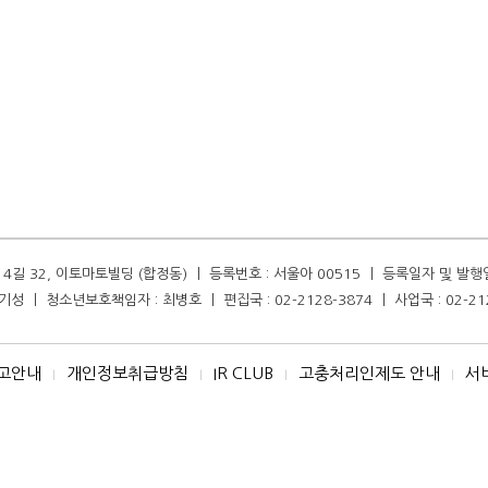
길 32, 이토마토빌딩 (합정동) ㅣ 등록번호 : 서울아 00515 ㅣ 등록일자 및 발행일자 :
성 ㅣ 청소년보호책임자 : 최병호 ㅣ 편집국 : 02-2128-3874 ㅣ 사업국 : 02-21
고안내
개인정보취급방침
IR CLUB
고충처리인제도 안내
서
I
I
I
I