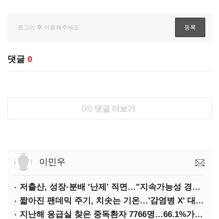
댓글
0
0/0
댓글 더보기
이민우
저출산, 성장·분배 '난제' 직면…"지속가능성 경고등"
짧아진 팬데믹 주기, 치솟는 기온…'감염병 X' 대비해야
지난해 응급실 찾은 중독환자 7766명…66.1%가 '의도적 중독'