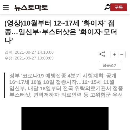
구독
(영상)10월부터 12~17세 '화이자' 접
종…임신부·부스터샷은 '화이자·모더
나'
입력: 2021-09-27 14:10:00
수정: 2021-09-27 19:00:09
답글쓰기
정부 '코로나19 예방접종 4분기 시행계획' 공개
16~17세 10월 18일 접종시작…12~15세 11월
임신부, 내달 18일부터 전국 위탁의료기관서 접종
부스터샷, 면역저하자·의료인력 등 고위험군 우선