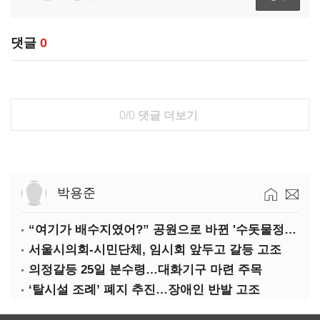
댓글
0
0/0
댓글 더보기
박용준
“여기가 배수지였어?” 공원으로 바뀐 '수돗물정거장'
서울시의회-시민단체, 임시회 앞두고 갈등 고조
의정갈등 25일 분수령…대화기구 마련 주목
‘탈시설 조례’ 폐지 추진…장애인 반발 고조