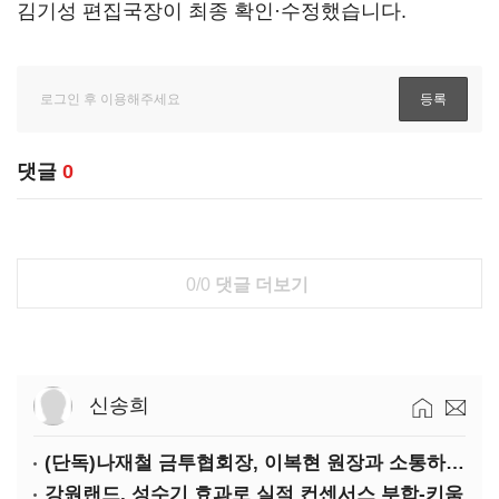
김기성 편집국장이 최종 확인·수정했습니다.
댓글
0
0/0
댓글 더보기
신송희
(단독)나재철 금투협회장, 이복현 원장과 소통하는 사이?
강원랜드, 성수기 효과로 실적 컨센서스 부합-키움