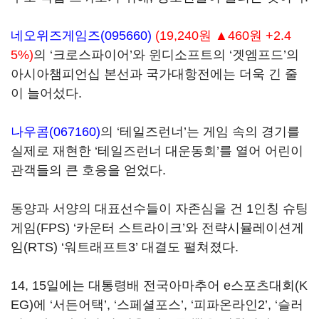
네오위즈게임즈(095660)
(19,240원 ▲460원 +2.4
5%)
의 ‘크로스파이어’와 윈디소프트의 ‘겟엠프드’의
아시아챔피언십 본선과 국가대항전에는 더욱 긴 줄
이 늘어섰다.
나우콤(067160)
의 ‘테일즈런너’는 게임 속의 경기를
실제로 재현한 ‘테일즈런너 대운동회’를 열어 어린이
관객들의 큰 호응을 얻었다.
동양과 서양의 대표선수들이 자존심을 건 1인칭 슈팅
게임(FPS) ‘카운터 스트라이크’와 전략시뮬레이션게
임(RTS) ‘워트래프트3’ 대결도 펼쳐졌다.
14, 15일에는 대통령배 전국아마추어 e스포츠대회(K
EG)에 ‘서든어택’, ‘스페셜포스’, ‘피파온라인2’, ‘슬러