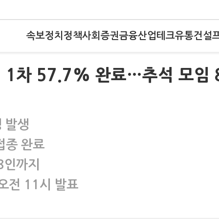
속보
정치
정책
사회
증권
금융
산업
테크
유통
건설
 1차 57.7% 완료…추석 모임 
명 발생
 접종 완료
 8인까지
오전 11시 발표