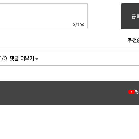
0
/
300
추천
0/0
댓글 더보기