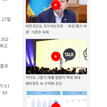
 27일
비트코인도 국가자산으로…'보관·평가·처
분' 기준은 숙제
 202
록하고
 결과
카카오, 2분기 매출·영업익 역대 최대…
에이전트 AI 수익화 관건
기 51
 30