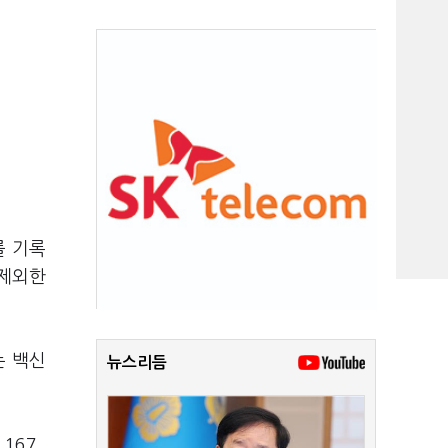
를 기록
 제외한
는 백신
뉴스리듬
167