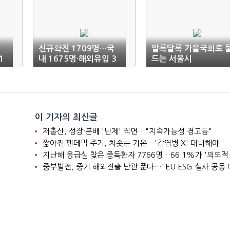
신규확진 1709명…국
알록달록 가을국화로 
1
내 1675명·해외유입 3
드는 서울시
종
4명(1보)
이 기자의 최신글
저출산, 성장·분배 '난제' 직면…"지속가능성 경고등"
짧아진 팬데믹 주기, 치솟는 기온…'감염병 X' 대비해야
지난해 응급실 찾은 중독환자 7766명…66.1%가 '의도적
중부발전, 중기 해외진출 난관 푼다…"EU ESG 실사 공동 