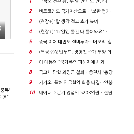
1
구광모-젠슨 황, 두 달 만에 또 만난다…
로봇·AI 등 논...
2
비트코인도 국가자산으로…'보관·평가·
처분' 기준은 ...
3
(현장+)"팔 생각 접고 호가 높여
물
요"…'덜 똘똘한 한 채' 20...
4
(현장+)"12일엔 물건 다 들어와요"…
빈 매대 채우며 문 연 ...
5
중국 이어 대만도 설비투자…메모리 ‘삼
국전쟁’
6
(특징주)윙입푸드, 경영진 주가 부양 의
지에 상한가...
7
이 대통령 "국가폭력 피해자에 사과…
적극적 조사로 진...
8
국고채 담합 과징금 철퇴…증권사 '충당
금 폭탄' 우려...
9
카카오, 올해 임금협약 최종 타결…연봉
6.3% 인상·격려...
 중독'
10
네이버, 2분기 영업익 5203억원…전년
대응"
비 0.2% 감소...