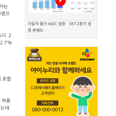
제자는
3명으
가입자 증가·AIDC 성장…SKT 2분기 성
장 본궤도
다. 2
2.7%
이 포함
 허용
리는데