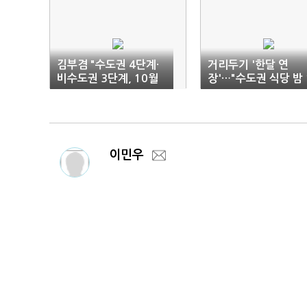
김부겸 "수도권 4단계·
거리두기 '한달 연
비수도권 3단계, 10월
장'…"수도권 식당 밤 
3일까지 연장"(2보)
0시·모임 6명까지"(
합)
이민우