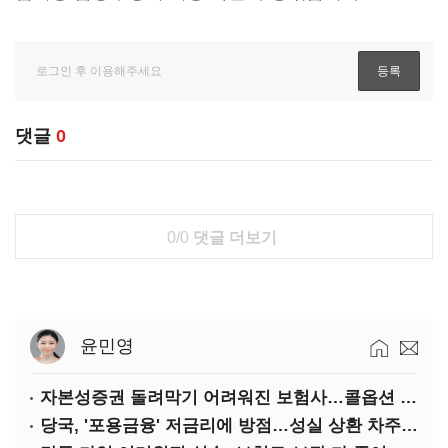
댓글
0
0/0
댓글 더보기
윤민영
자본성증권 돌려막기 어려워진 보험사…콜옵션 부담 급증
당국, '포용금융' 저금리에 방점…성실 상환 차주는 '역차별'