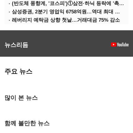
(반도체 풍향계, '코스피')①삼전·하닉 등락에 '촉각'…코스피·나스닥 '한 몸'
삼성증권, 2분기 영업익 6758억원…역대 최대 경신
레버리지 예탁금 상향 첫날…거래대금 75% 감소
뉴스리듬
주요 뉴스
많이 본 뉴스
함께 볼만한 뉴스