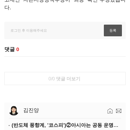
다.
댓글
0
0/0
댓글 더보기
김진양
(반도체 풍향계, '코스피')②아시아는 공동 운명체?…일본·대만도 '동반 출렁'