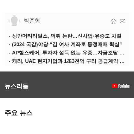
박준형
성안머티리얼스, 먹튀 논란…신사업·유증도 차질
(2024 국감)야당 “김 여사 계좌로 통정매매 확실”
AP헬스케어, 투자자 설득 없는 유증…자금조달 ‘빨간불’
캐리, UAE 현지기업과 1조3천억 구리 공급계약 체결
뉴스리듬
주요 뉴스