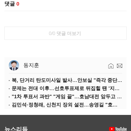
댓글
0
0/0
댓글 더보기
동지훈
북, 단거리 탄도미사일 발사…안보실 "즉각 중단 촉구"
문제는 전대 이후…선호투표제로 뒤집힐 땐 '지지층 불복'
"1차 투표서 과반" "게임 끝"…호남대전 앞두고 '충돌'
김민석·정청래, 신천지 장외 설전…송영길 "호남 계몽 규탄"
뉴스리듬