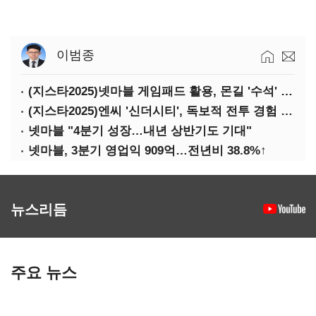
이범종
(지스타2025)넷마블 게임패드 활용, 몬길 '수석' 7대죄 '차석'
(지스타2025)엔씨 '신더시티', 독보적 전투 경험 필요
넷마블 "4분기 성장…내년 상반기도 기대"
넷마블, 3분기 영업익 909억…전년비 38.8%↑
뉴스리듬
주요 뉴스