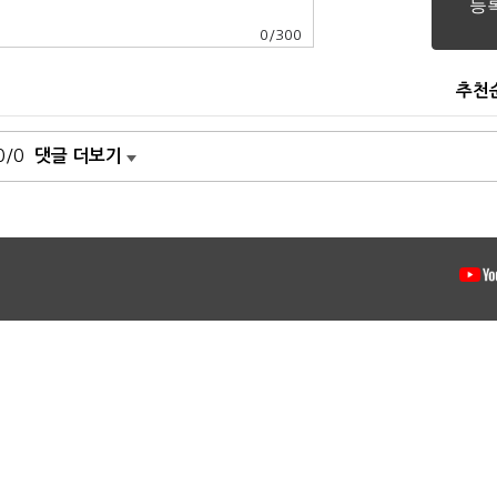
0
/
300
추천
0/0
댓글 더보기