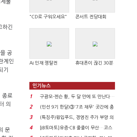
해제물
"CD로 구워오세요"
콘서트 전당대회
참고하긴
을 공
수관계인
AI 인재 쟁탈전
휴대폰이 끊긴 30분
되기
인기뉴스
 종료
1
구광모-젠슨 황, 두 달 만에 또 만난다…
터 의
로봇·AI 등 논...
2
(민선 9기 한달)③'7조 채무' 곳간에 충
격…추미애, 20년...
3
(특징주)윙입푸드, 경영진 주가 부양 의
지에 상한가...
4
[IB토마토]유증·CB 줄줄이 무산…코스
의 문
닥 벌점 급증에 ...