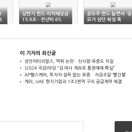
1
상반기 펀드 이익배당금
공모주 펀드 늘면서 '공
.
15.9조…전년비 65.
모가 상단 확정 폭
8% 상승
증'…"가격 측정 기능 
실"
이 기자의 최신글
성안머티리얼스, 먹튀 논란…신사업·유증도 차질
(2024 국감)야당 “김 여사 계좌로 통정매매 확실”
AP헬스케어, 투자자 설득 없는 유증…자금조달 ‘빨간불’
캐리, UAE 현지기업과 1조3천억 구리 공급계약 체결