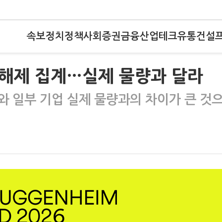
속보
정치
정책
사회
증권
금융
산업
테크
유통
건설
 해제 집계…실제 물량과 달라
와 일부 기업 실제 물량과의 차이가 큰 것