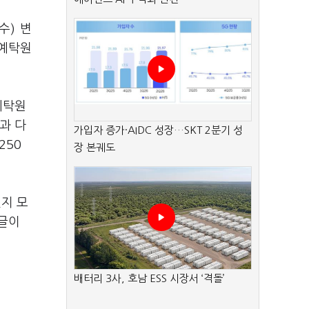
수) 변
 예탁원
예탁원
과 다
가입자 증가·AIDC 성장…SKT 2분기 성
250
장 본궤도
지 모
 글이
배터리 3사, 호남 ESS 시장서 ‘격돌’