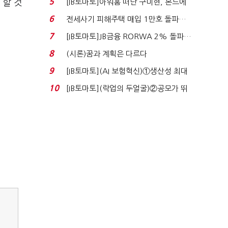
5
 할 것
[IB토마토]아워홈 떠난 구미현, 본느에
340억 베팅…가...
6
전세사기 피해주택 매입 1만호 돌파…
누적 피해자 4만2...
7
[IB토마토]JB금융 RORWA 2% 돌파…
실적 견인은 은행 ...
8
(시론)꿈과 계획은 다르다
9
[IB토마토](AI 보험혁신)①생산성 최대
80% 개선…현실...
10
[IB토마토](락업의 두얼굴)②공모가 뛰
자 첫날 매도…FI ...