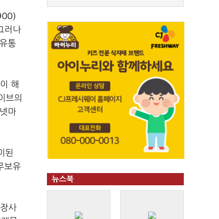
00)
 그러나
 유통
이 해
하이브의
 넷마
이된
무보유
뉴스북
상장사