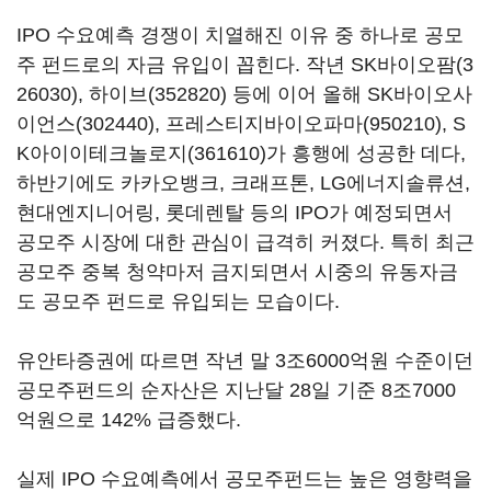
IPO 수요예측 경쟁이 치열해진 이유 중 하나로 공모
주 펀드로의 자금 유입이 꼽힌다. 작년
SK바이오팜(3
26030)
,
하이브(352820)
등에 이어 올해
SK바이오사
이언스(302440)
,
프레스티지바이오파마(950210)
,
S
K아이이테크놀로지(361610)
가 흥행에 성공한 데다,
하반기에도 카카오뱅크, 크래프톤, LG에너지솔류션,
현대엔지니어링, 롯데렌탈 등의 IPO가 예정되면서
공모주 시장에 대한 관심이 급격히 커졌다. 특히 최근
공모주 중복 청약마저 금지되면서 시중의 유동자금
도 공모주 펀드로 유입되는 모습이다.
유안타증권에 따르면 작년 말 3조6000억원 수준이던
공모주펀드의 순자산은 지난달 28일 기준 8조7000
억원으로 142% 급증했다.
실제 IPO 수요예측에서 공모주펀드는 높은 영향력을