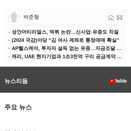
박준형
성안머티리얼스, 먹튀 논란…신사업·유증도 차질
(2024 국감)야당 “김 여사 계좌로 통정매매 확실”
AP헬스케어, 투자자 설득 없는 유증…자금조달 ‘빨간불’
캐리, UAE 현지기업과 1조3천억 구리 공급계약 체결
뉴스리듬
주요 뉴스