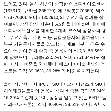
보이고 있다. 올해 하반기 상장한
에스디바이오센서
(137310)
,
큐라클(365270)
,
에브리봇(270660)
,
맥스
트(377030)
,
오비고(352910)
의 수요예측 결과를 살
펴보면, 상장 당시 시총이 5조원을 넘어섰던 대어 에
스디바이오센서를 제외한 4개의 코스닥 상장사의 경
우 수요예측에서 펀드 등 집합운용사의 참여율이 대
부분 기관투자자들을 압도했다. 에브리봇의 경우 수
요예측 참여 전체 수량 중 운용사의 비중이 56.58%
에 달했으며, 큐라클(52.52%), 오비고(51.34%)도 절
반 이상의 비중을 차지했다. 에스디바이오센서와 맥
스트는 각각 39.06%, 36.28%의 비중을 차지했다.
올해 상장한 대형 IPO인 SK바이오사이언스와 SK아
이이테크놀로지의 운용사 참여 비중은 각각 35.24%,
15.39%로 집계됐으며, 상장을 앞두고 있는 카카오뱅
크와 크래프톤은 각각 40.40%, 38.51%로 나타났다.