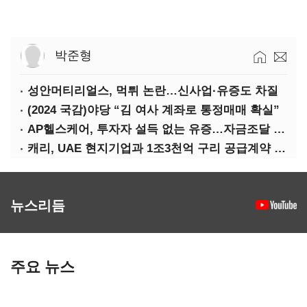
박준형
성안머티리얼스, 먹튀 논란…신사업·유증도 차질
(2024 국감)야당 “김 여사 계좌로 통정매매 확실”
AP헬스케어, 투자자 설득 없는 유증…자금조달 ‘빨간불’
캐리, UAE 현지기업과 1조3천억 구리 공급계약 체결
뉴스리듬
주요 뉴스