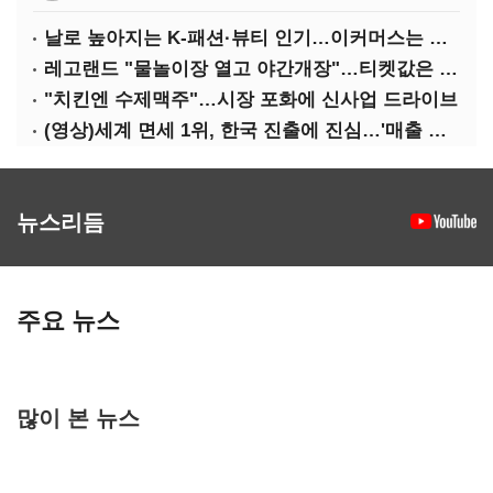
날로 높아지는 K-패션·뷰티 인기…이커머스는 역직구 키운다
레고랜드 "물놀이장 열고 야간개장"…티켓값은 동결
"치킨엔 수제맥주"…시장 포화에 신사업 드라이브
(영상)세계 면세 1위, 한국 진출에 진심…'매출 증빙' 물어봤다
뉴스리듬
주요 뉴스
많이 본 뉴스